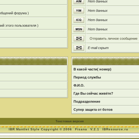
Нет данных
Нет данных
ообщений форума )
Нет данных
ий этого пользователя )
Нет данных
Отправить личное сообщение
E-mail скрыт
В какой части( номер)
Период службы
Ф.И.О.
Где Вы сейчас живёте?
Подразделение
Супер защита от ботов
Текстовая версия
IBR Mantlet Style Copyright © 2006
Fisana
V.2.1
IBResource.ru