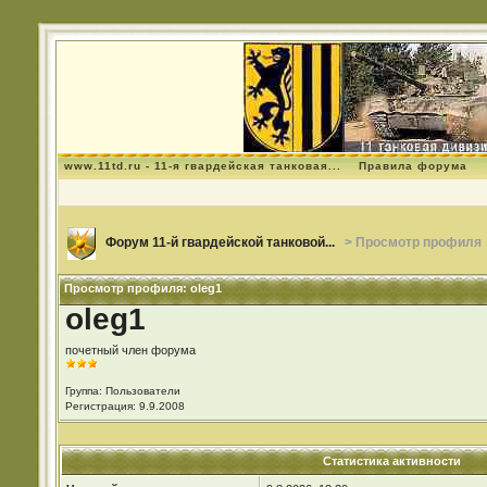
www.11td.ru - 11-я гвардейская танковая...
Правила форума
Форум 11-й гвардейской танковой...
> Просмотр профиля
Просмотр профиля: oleg1
oleg1
почетный член форума
Группа: Пользователи
Регистрация: 9.9.2008
Статистика активности