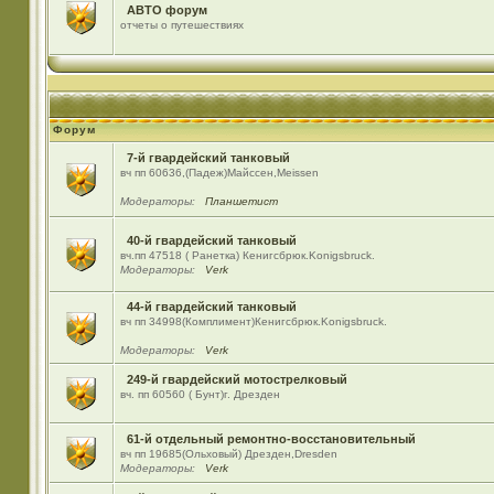
АВТО форум
отчеты о путешествиях
Форум
7-й гвардейский танковый
вч пп 60636,(Падеж)Майсcен,Meissen
Модераторы:
Планшетист
40-й гвардейский танковый
вч.пп 47518 ( Ранетка) Кенигсбрюк.Konigsbruck.
Модераторы:
Verk
44-й гвардейский танковый
вч пп 34998(Комплимент)Кенигсбрюк.Konigsbruck.
Модераторы:
Verk
249-й гвардейский мотострелковый
вч. пп 60560 ( Бунт)г. Дрезден
61-й отдельный ремонтно-восстановительный
вч пп 19685(Ольховый) Дрезден,Dresden
Модераторы:
Verk