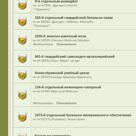
9-й отдельный разведбат
вч. пп.47596 .Дрезден( Клоче)
* Ордынец*
153-й отдельный гвардейский батальон связи
вч пп 58293 ,Дрезден, Hellerau, Klotzsche.
*Тореадор*
1018-й зенитно-ракетный полк
вч пп 58505 (Глютин) Майсcен,Meissen
Модераторы:
Планшетист
841-й гвардейский самоходно-артиллерийский
вч пп 58961.Карл -Маркс- штадт
Кенигсбрюкский учебный центр
вч пп 58325У,между Шморкау-Швепнитц
134-й отдельный инженерно-саперный
вч пп 47593 (Массан)г.Майссен
Модераторы:
Планшетист
1073-й отдельный батальон материального обеспечения
вч пп 61076,(Агреман), Кенигсбрюк
Батальон химзащиты