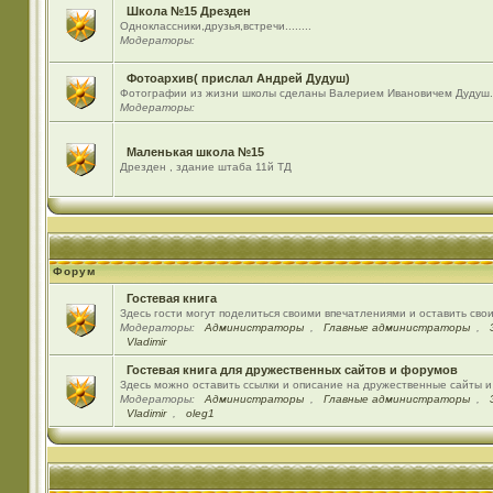
Школа №15 Дрезден
Одноклассники,друзья,встречи........
Модераторы:
Фотоархив( прислал Андрей Дудуш)
Фотографии из жизни школы сделаны Валерием Ивановичем Дудуш.
Модераторы:
Маленькая школа №15
Дрезден , здание штаба 11й ТД
Форум
Гостевая книга
Здесь гости могут поделиться своими впечатлениями и оставить сво
Модераторы:
Администраторы
,
Главные администраторы
,
Vladimir
Гостевая книга для дружественных сайтов и форумов
Здесь можно оставить ссылки и описание на дружественные сайты 
Модераторы:
Администраторы
,
Главные администраторы
,
Vladimir
,
oleg1