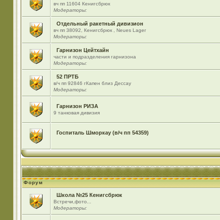
вч пп 11604 Кенигсбрюк
Модераторы:
Отдельный ракетный дивизион
вч пп 38092, Кенигсбрюк , Neues Lager
Модераторы:
Гарнизон Цейтхайн
части и подразделения гарнизона
Модераторы:
52 ПРТБ
в/ч пп 92846 гКапен близ Дессау
Модераторы:
Гарнизон РИЗА
9 танковая дивизия
Госпиталь Шморкау (в/ч пп 54359)
Форум
Школа №25 Кенигсбрюк
Встречи,фото...
Модераторы: