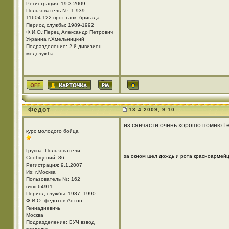
Регистрация: 19.3.2009
Пользователь №: 1 939
11604 122 прот.танк. бригада
Период службы: 1989-1992
Ф.И.О.:Перец Александр Петрович
Украина г.Хмельницкий
Подразделение: 2-й дивизион
медслужба
Федот
13.4.2009, 9:10
из санчасти очень хорошо помню Г
курс молодого бойца
--------------------
Группа: Пользователи
за окном шел дождь и рота красноармей
Сообщений: 86
Регистрация: 9.1.2007
Из: г.Москва
Пользователь №: 162
вчпп 64911
Период службы: 1987 -1990
Ф.И.О.:федотов Антон
Геннадиевичь
Москва
Подразделение: БУЧ взвод