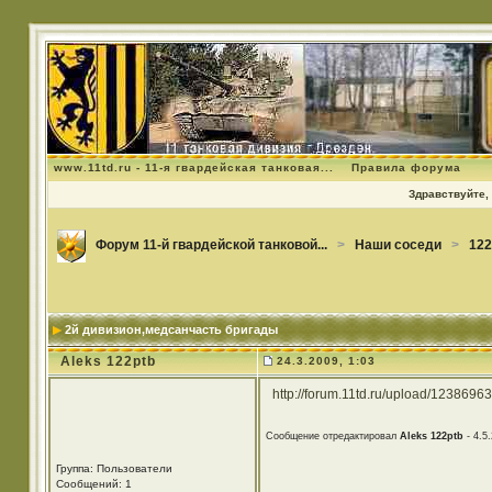
www.11td.ru - 11-я гвардейская танковая...
Правила форума
Здравствуйте, 
Форум 11-й гвардейской танковой...
>
Наши соседи
>
122
2й дивизион,медсанчасть бригады
Aleks 122ptb
24.3.2009, 1:03
http://forum.11td.ru/upload/1238696
Сообщение отредактировал
Aleks 122ptb
- 4.5.
Группа: Пользователи
Сообщений: 1