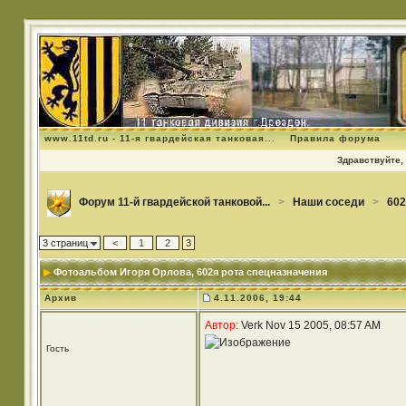
www.11td.ru - 11-я гвардейская танковая...
Правила форума
Здравствуйте, 
Форум 11-й гвардейской танковой...
>
Наши соседи
>
602
3 страниц
<
1
2
3
Фотоальбом Игоря Орлова
, 602я рота спецназначения
Архив
4.11.2006, 19:44
Автор:
Verk Nov 15 2005, 08:57 AM
Гость