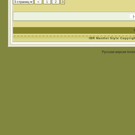
3 страниц
<
1
2
3
IBR Mantlet Style Copyrig
Русская версия
Invis