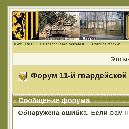
www.11td.ru - 11-я гвардейская танковая...
Правила форума
Это м
Форум 11-й гвардейской 
Сообщение форума
Обнаружена ошибка. Если вам 