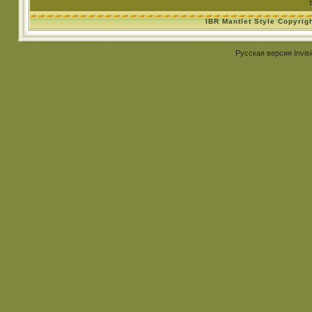
IBR Mantlet Style Copyrig
Русская версия
Invis