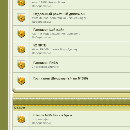
вч пп 11604 Кенигсбрюк
Модераторы:
Отдельный ракетный дивизион
вч пп 38092, Кенигсбрюк , Neues Lager
Модераторы:
Гарнизон Цейтхайн
части и подразделения гарнизона
Модераторы:
52 ПРТБ
в/ч пп 92846 гКапен близ Дессау
Модераторы:
Гарнизон РИЗА
9 танковая дивизия
Госпиталь Шморкау (в/ч пп 54359)
Форум
Школа №25 Кенигсбрюк
Встречи,фото...
Модераторы: