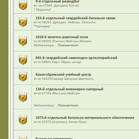
9-й отдельный разведбат
вч. пп.47596 .Дрезден( Клоче)
* Ордынец*
153-й отдельный гвардейский батальон связи
вч пп 58293 ,Дрезден, Hellerau, Klotzsche.
*Тореадор*
1018-й зенитно-ракетный полк
вч пп 58505 (Глютин) Майсcен,Meissen
Модераторы:
Планшетист
841-й гвардейский самоходно-артиллерийский
вч пп 58961.Карл -Маркс- штадт
Кенигсбрюкский учебный центр
вч пп 58325У,между Шморкау-Швепнитц
134-й отдельный инженерно-саперный
вч пп 47593 (Массан)г.Майссен
Модераторы:
Планшетист
1073-й отдельный батальон материального обеспечения
вч пп 61076,(Агреман), Кенигсбрюк
Батальон химзащиты