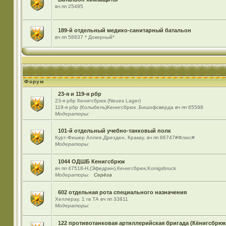
вч.пп 25495
189-й отдельный медико-санитарный батальон
вч пп 58837 * Докерный*
Форум
23-я и 119-я рбр
23-я рбр Кенигсбрюк (Neues Lager)
119-я рбр (Колыбель)Кенигсбрюк ,Бишофсверда вч пп 65598
Модераторы:
101-й отдельный учебно-танковый полк
Курт-Фишер Аллее,Дрезден, Кракау, вч пп 86747#Флюс#
Модераторы:
1044 ОДШБ Кенигсбрюк
вч пп 47518-Н,(Эфедрин),Кенигсбрюк,Konigsbruck
Модераторы:
Серёга
602 отдельная рота специального назначения
Хеллерау. 1 гв ТА вч пп 33811
Модераторы:
122 противотанковая артиллерийская бригада (Кёнигсбрюк