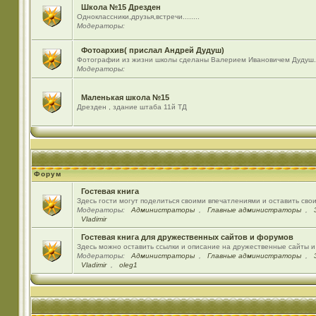
Школа №15 Дрезден
Одноклассники,друзья,встречи........
Модераторы:
Фотоархив( прислал Андрей Дудуш)
Фотографии из жизни школы сделаны Валерием Ивановичем Дудуш.
Модераторы:
Маленькая школа №15
Дрезден , здание штаба 11й ТД
Форум
Гостевая книга
Здесь гости могут поделиться своими впечатлениями и оставить сво
Модераторы:
Администраторы
,
Главные администраторы
,
Vladimir
Гостевая книга для дружественных сайтов и форумов
Здесь можно оставить ссылки и описание на дружественные сайты 
Модераторы:
Администраторы
,
Главные администраторы
,
Vladimir
,
oleg1