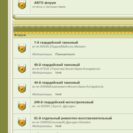
АВТО форум
отчеты о путешествиях
Форум
7-й гвардейский танковый
вч пп 60636,(Падеж)Майсcен,Meissen
Модераторы:
Планшетист
40-й гвардейский танковый
вч.пп 47518 ( Ранетка) Кенигсбрюк.Konigsbruck.
Модераторы:
Verk
44-й гвардейский танковый
вч пп 34998(Комплимент)Кенигсбрюк.Konigsbruck.
Модераторы:
Verk
249-й гвардейский мотострелковый
вч. пп 60560 ( Бунт)г. Дрезден
61-й отдельный ремонтно-восстановительный
вч пп 19685(Ольховый) Дрезден,Dresden
Модераторы:
Verk