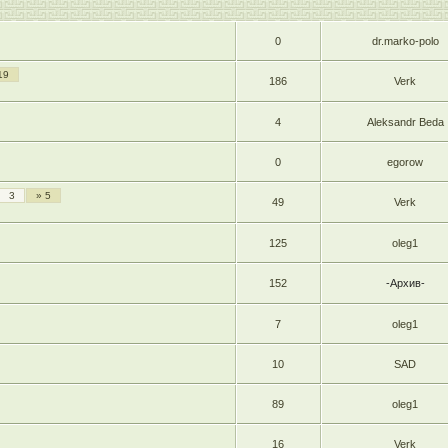
0
dr.marko-polo
19
186
Verk
4
Aleksandr Beda
0
egorow
3
» 5
49
Verk
125
oleg1
152
-Архив-
7
oleg1
10
SAD
89
oleg1
16
Verk