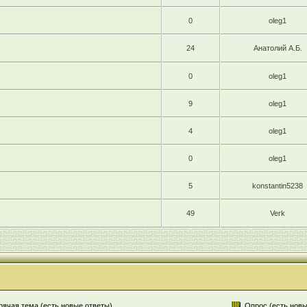
0
oleg1
24
Анатолий А.Б.
0
oleg1
9
oleg1
4
oleg1
0
oleg1
5
konstantin5238
49
Verk
рячая тема (есть новые ответы)
Опрос (есть новы