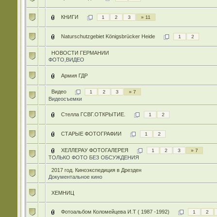
КНИГИ
1
2
3
» 11
Naturschutzgebiet Königsbrücker Heide
1
2
НОВОСТИ ГЕРМАНИИ
ФОТО,ВИДЕО
Армия ГДР
Видео
1
2
3
» 7
Видеосъемки
Стелла ГСВГ.ОТКРЫТИЕ.
1
2
СТАРЫЕ ФОТОГРАФИИ
1
2
ХЕЛЛЕРАУ ФОТОГАЛЕРЕЯ
1
2
3
» 7
ТОЛЬКО ФОТО БЕЗ ОБСУЖДЕНИЯ
2017 год. Киноэкспедиция в Дрезден
Документальное кино
ХЕМНИЦ
Фотоальбом Коломейцева И.Т ( 1987 -1992)
1
2