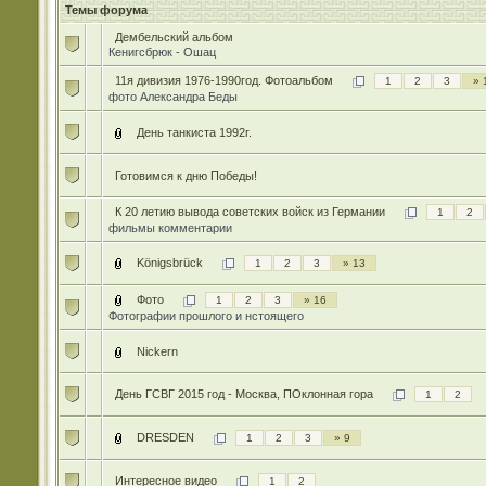
Темы форума
Дембельский альбом
Кенигсбрюк - Ошац
11я дивизия 1976-1990год. Фотоальбом
1
2
3
» 
фото Александра Беды
День танкиста 1992г.
Готовимся к дню Победы!
К 20 летию вывода советских войск из Германии
1
2
фильмы комментарии
Königsbrück
1
2
3
» 13
Фото
1
2
3
» 16
Фотографии прошлого и нстоящего
Nickern
День ГСВГ 2015 год - Москва, ПОклонная гора
1
2
DRESDEN
1
2
3
» 9
Интересное видео
1
2