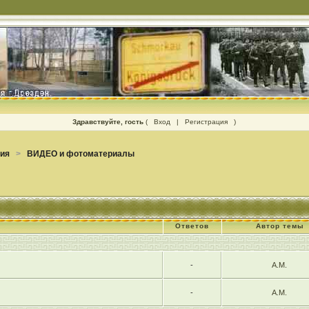
Здравствуйте, гость
(
Вход
|
Регистрация
)
зия
>
ВИДЕО и фотоматериалы
Ответов
Автор темы
-
А.М.
-
А.М.