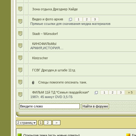
Зона отдыха Дрезднер Хайде
Видео и фото архив
1
2
3
Прямые ссылки для скачивания медиа материалов
Stadt – Wünsdorf
КИНОФИЛЬМЫ
АРМИЯ,ИСТОРИЯ....
Klotzscher
ГСВГ Дрезден,в штабе 11тд
Спецы помогите опознать танк.
ФИЛЬМ 11й ТД *Семья гвардейская*
1
2
3
» 5
1987г. 45 минут DVD 3,5 ГБ
2 страниц
1
2
>
Открытая тема (есть новые ответы)
Го