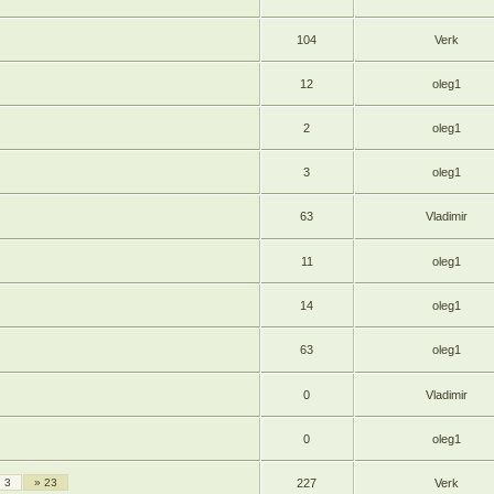
104
Verk
12
oleg1
2
oleg1
3
oleg1
63
Vladimir
11
oleg1
14
oleg1
63
oleg1
0
Vladimir
0
oleg1
3
» 23
227
Verk