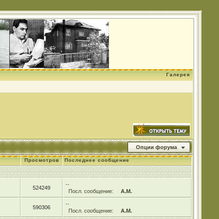
Галерея
Опции форума
Просмотров
Последнее сообщение
--
524249
Посл. сообщение:
А.М.
--
590306
Посл. сообщение:
А.М.