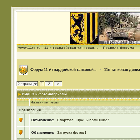
www.11td.ru - 11-я гвардейская танковая...
Правила форума
Форум 11-й гвардейской танковой...
>
11я танковая диви
2 страниц
1
2
>
ВИДЕО и фотоматериалы
Название темы
Объявления
Объявление:
Спортзал ! Нужны помнящие !
Объявление:
Загрузка фоток !