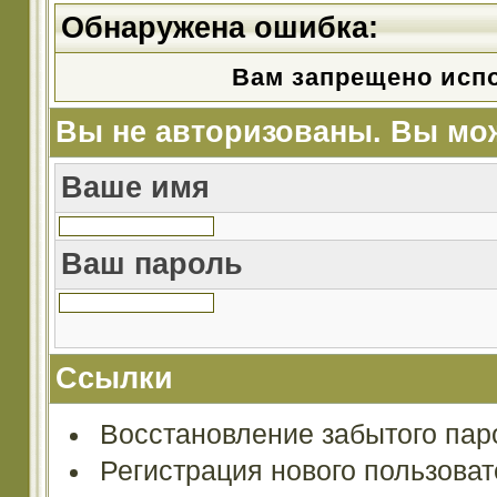
Обнаружена ошибка:
Вам запрещено исп
Вы не авторизованы. Вы мож
Ваше имя
Ваш пароль
Ссылки
Восстановление забытого пар
Регистрация нового пользова