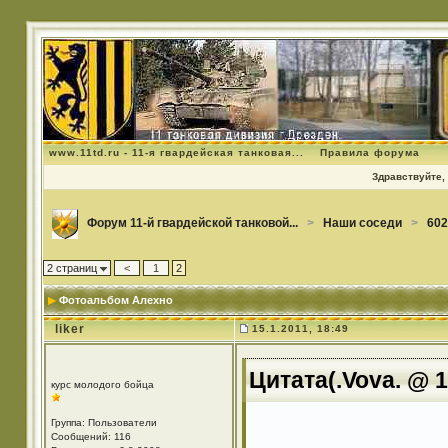
www.11td.ru - 11-я гвардейская танковая...
Правила форума
Здравствуйте, 
Форум 11-й гвардейской танковой...
>
Наши соседи
>
602
2 страниц
<
1
2
Фотоальбом Алехно
liker
15.1.2011, 18:49
Цитата(.Vova. @ 1
курс молодого бойца
Группа: Пользователи
Сообщений: 116