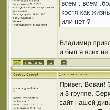
Регистрация: 6.8.2008
всем . всем .бо
Пользователь №: 1 267
602 отдельная рота специального
костя как жизн
назначения
Период службы: 1984-1986
Ф.И.О.:Солопов К.
или нет ?
Москва
Подразделение: взвод связи
Владимир приве
и был я всех не
Серков Сергей
26.11.2011, 18:22
Привет, Вован! 
курс молодого бойца
и 3 группе, Сер
Группа: Пользователи
сайт нашей диви
Сообщений: 5
Регистрация: 26.11.2011
Пользователь №: 6 704