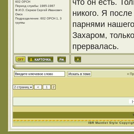
что он есть. То
602 ОРСН
Период службы: 1985-1987
Ф.И.О.:Серков Сергей Иванович
никого. Я посл
Омск
Подразделение: 602 ОРСН 1, 3
парнями нашего
группы
Захаром, только
прервалась.
« П
2 страниц
<
1
2
IBR Mantlet Style Copyrig