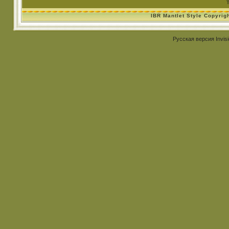
IBR Mantlet Style Copyrig
Русская версия
Invis