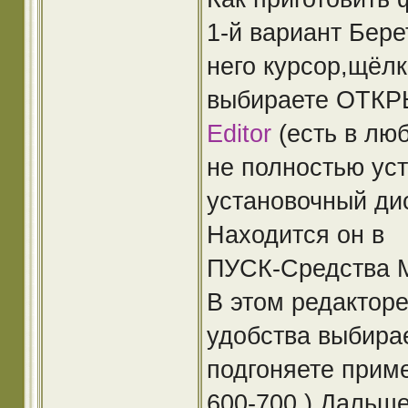
1-й вариант Бере
него курсор,щёл
выбираете ОТ
Editor
(есть в лю
не полностью уст
установочный дис
Находится он в
ПУСК-Средства Mic
В этом редактор
удобства выбира
подгоняете прим
600-700 ).Дальш