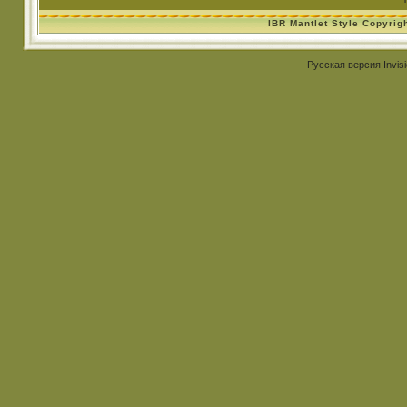
IBR Mantlet Style Copyrig
Русская версия
Invis