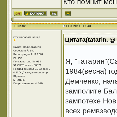
Кто помнит мен
Шнапс
11.8.2011, 18:48
курс молодого бойца
Цитата(tatarin. @ 
Группа: Пользователи
Сообщений: 182
Регистрация: 9.11.2007
Из: РФ
Я, "татарин"(С
Пользователь №: 614
51 ОРТБ в.ч.п.п.60821
1984(весна) го
Период службы: 81-83 осень
Ф.И.О.:Давыдов Александр
Юрьевич
Демченко, нач
г. Рязань
Подразделение: 4 РЛР
замполите Бал
зампотехе Нов
всех ремвзвод