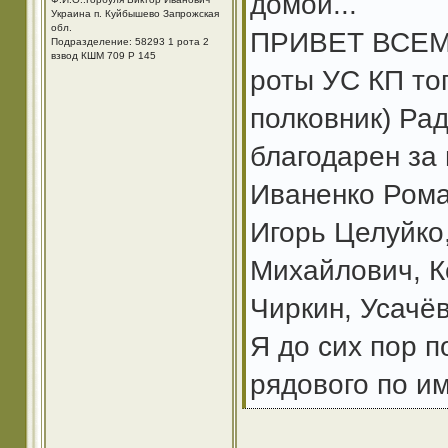
домой...
Украина п. Куйбышево Запрожская
обл.
ПРИВЕТ ВСЕМ!!
Подразделение: 58293 1 рота 2
взвод КШМ 709 Р 145
роты УС КП то
полковник) Ра
благодарен за
Иваненко Рома
Игорь Целуйко
Михайлович, К
Чиркин, Усачё
Я до сих пор 
рядового по им