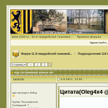
www.11td.ru - 11-я гвардейская танковая...
Правила форума
Здравствуйте, 
Форум 11-й гвардейской танковой...
>
Подразделения 11й 
3 страниц
<
1
2
3
ищу сослуживцев разных лет
tatarin.
4.8.2011, 13:52
Цитата(Oleg4x4 @ 
курс молодого бойца
Группа: Пользователи
Сообщений: 7