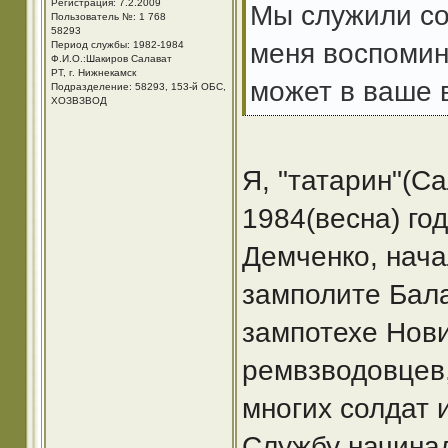
Регистрация: 7.2.2009
Мы служили со
Пользователь №: 1 768
58293
меня воспомин
Период службы: 1982-1984
Ф.И.О.:Шакиров Салават
РТ, г. Нижнекамск
может в ваше в
Подразделение: 58293, 153-й ОБС,
ХОЗВЗВОД
Я, "татарин"(С
1984(весна) го
Демченко, нача
замполите Бал
зампотехе Нови
ремвзводовцев,
многих солдат 
Службу начинал