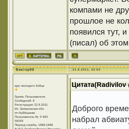
компами не дру
прошлое не кол
появился тут, 
(писал) об этом
Виктор99
21.8.2011, 22:03
Цитата(Radivilov 
курс молодого бойца
Группа: Пользователи
Сообщений: 8
Регистрация: 22.6.2011
Доброго времен
Из: Запорожская обл.
пгт.Куйбышево
набрал абвиат
Пользователь №: 5 693
58293
Период службы: 1986-1988
Ф.И.О.:Горбуля Виктор Иванович