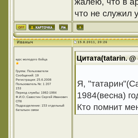
жалею, что в а
что не служил у
Иваныч
15.8.2011, 20:26
Цитата(tatarin. @ 
курс молодого бойца
Группа: Пользователи
Сообщений: 19
Регистрация: 25.6.2008
Я, "татарин"(С
Пользователь №: 1 207
153
1984(весна) го
Период службы: 1982-1984
Ф.И.О.:Савостин Сергей Иванович
СПб
Кто помнит мен
Подразделение: 153 отдельный
батальон связи