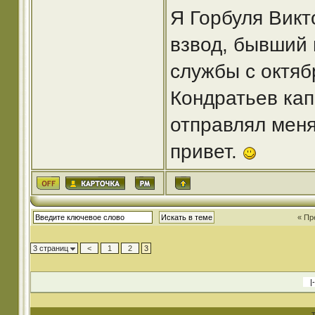
Я Горбуля Викто
взвод, бывший
службы с октяб
Кондратьев кап
отправлял меня
привет.
« Пр
3 страниц
<
1
2
3