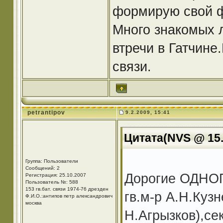
формирую свой ф
Много знакомых 
втречи в Гатчин
связи.
petrantipov
9.2.2009, 15:41
Цитата(NVS @ 15.
Группа: Пользователи
Сообщений: 2
Дорогие ОДНОП
Регистрация: 25.10.2007
Пользователь №: 588
153 гв.бат. связи 1974-76 дрезден
гв.м-р А.Н.Кузн
Ф.И.О.:антипов петр александрович
москва
Н.Агрызков),се