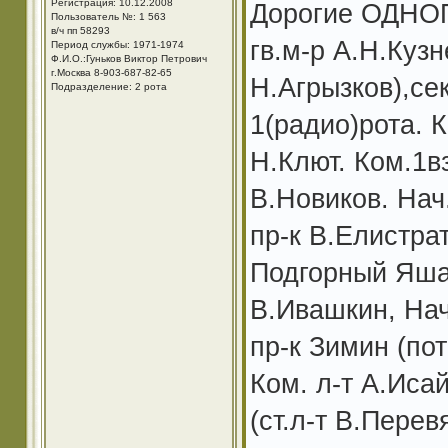
Регистрация: 10.12.2008
Дорогие ОДНОП
Пользователь №: 1 563
в/ч пп 58293
гв.м-р А.Н.Кузн
Период службы: 1971-1974
Ф.И.О.:Гуньков Виктор Петрович
г.Москва 8-903-687-82-65
Н.Агрызков),се
Подразделение: 2 рота
1(радио)рота. 
Н.Клют. Ком.1в
В.Новиков. Нач
пр-к В.Елистра
Подгорный Яша.
В.Ивашкин, Нач
пр-к Зимин (по
Ком. л-т А.Исай
(ст.л-т В.Перев