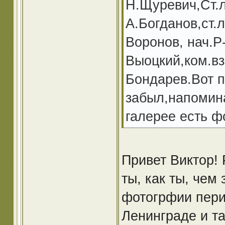
Н.Щуревич,Ст.л
А.Богданов,ст.
Воронов, нач.Р
Выоцкий,ком.вз
Бондарев.Вот п
забыл,напомин
галерее есть ф
Привет Виктор! 
ты, как ты, чем
фотогрфии пери
Ленинграде и та