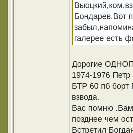
Выоцкий,ком.вз
Бондарев.Вот п
забыл,напомин
галерее есть ф
Дорогие ОДНО
1974-1976 Петр 
БТР 60 пб борт 
взвода.
Вас помню .Вам 
позднее чем ос
Встретил Богдан