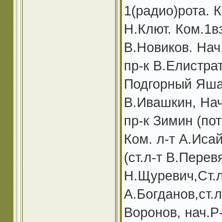
1(радио)рота. 
Н.Клют. Ком.1в
В.Новиков. Нач
пр-к В.Елистра
Подгорный Яша.
В.Ивашкин, Нач
пр-к Зимин (по
Ком. л-т А.Исай
(ст.л-т В.Перев
Н.Щуревич,Ст.л
А.Богданов,ст.
Воронов, нач.Р