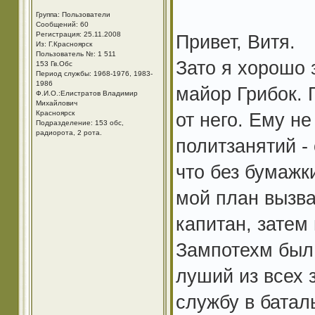
Группа: Пользователи
Сообщений: 60
Регистрация: 25.11.2008
Привет, Витя.
Из: Г.Красноярск
Пользователь №: 1 511
Зато я хорошо
153 Гв.Обс
Период службы: 1968-1976, 1983-
1986
майор Грибок. 
Ф.И.О.:Елистратов Владимир
Михайлович
Красноярск
от него. Ему н
Подразделение: 153 обс,
радиорота, 2 рота.
политзанятий -
что без бумажки
мой план вызва
капитан, затем
Зампотехм был 
луший из всех 
службу в батал