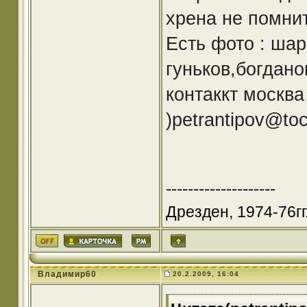
хрена не помнит
Есть фото : шар
гуньков,богданов
контаккт москва
)petrantipov@to
--------------------
Дрезден, 1974-76гг.
Владимир60
20.2.2009, 16:04