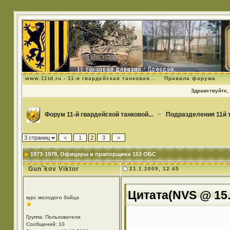
www.11td.ru - 11-я гвардейская танковая...
Правила форума
Здравствуйте, 
Форум 11-й гвардейской танковой...
>
Подразделения 11й 
3 страниц
<
1
2
3
>
1973-1978
, Офицеры и прапорщики 153 ОБС
Gun`kov Viktor
21.1.2009, 12:45
Цитата(NVS @ 15.
курс молодого бойца
Группа: Пользователи
Сообщений: 10