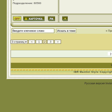
Подразделение: 60560
« Пр
3 страниц
<
1
2
3
>
IBR Mantlet Style Copyrig
Русская версия
Invis