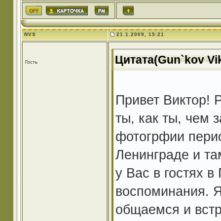
NVS
21.1.2009, 15:21
Цитата(Gun`kov Vik
Гость
Привет Виктор! 
ты, как ты, чем
фотогрфии перио
Ленинграде и та
у Вас в гостях в
воспоминания. Я
общаемся и вст