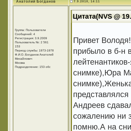
Анатолий Богданов
7.9.2010, 14:11
Цитата(NVS @ 19.
Группа: Пользователи
Сообщений: 4
Привет Володя!
Регистрация: 3.9.2009
Пользователь №: 2 561
153
прибыло в б-н 
Период службы: 1973-1978
Ф.И.О.:Богданов Анатолий
Михайлович
лейтенантиков-
Мосвка
Подразделение: 153 обс
снимке),Юра Ма
снимке),Женьк
представлялся к
Андреев сдавал
сожалению ни з
помню.А на сни