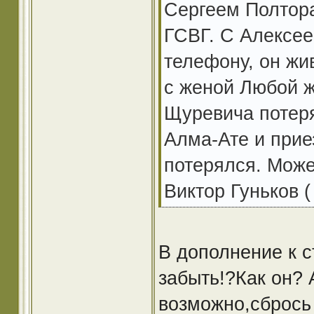
Сергеем Полтор
ГСВГ. С Алексе
телефону, он жи
с женой Любой ж
Щуревича потеря
Алма-Ате и прие
потерялся. Може
Виктор Гуньков (
В дополнение к с
забыть!?Как он?
возможно,сбрось