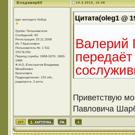
Владимир60
19.3.2010, 16:48
Цитата(oleg1 @ 19
курс молодого бойца
Группа: Пользователи
Сообщений: 60
Валерий 
Регистрация: 25.11.2008
Из: Г.Красноярск
Пользователь №: 1 511
передаёт
153 Гв.Обс
Период службы: 1968-1976, 1983-
1986
сослужив
Ф.И.О.:Елистратов Владимир
Михайлович
Красноярск
Подразделение: 153 обс,
радиорота, 2 рота.
Приветствую мо
Павловича Шарбу