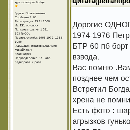
Цитата(petrantipo
курс молодого бойца
Группа: Пользователи
Сообщений: 60
Регистрация: 25.11.2008
Дорогие ОДН
Из: Г.Красноярск
Пользователь №: 1 511
1974-1976 Петр
153 Гв.Обс
Период службы: 1968-1976, 1983-
1986
БТР 60 пб борт
Ф.И.О.:Елистратов Владимир
Михайлович
Красноярск
взвода.
Подразделение: 153 обс,
радиорота, 2 рота.
Вас помню .Вам
позднее чем ос
Встретил Богдан
хрена не помни
Есть фото : ша
агрызков гунько