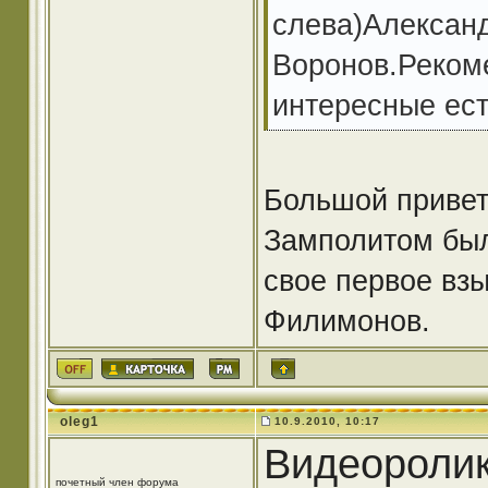
слева)Александ
Воронов.Рекоме
интересные ест
Большой привет 
Замполитом был 
свое первое вз
Филимонов.
oleg1
10.9.2010, 10:17
Видеоролик
почетный член форума