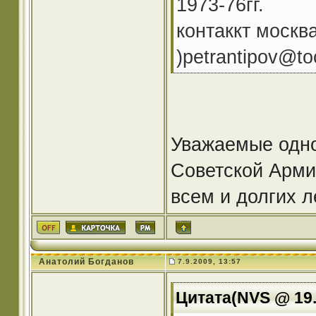
1973-76гг.
контаккт москва
)petrantipov@to
Уважаемые одно
Советской Арми
всем и долгих л
Анатолий Богданов
7.9.2009, 13:57
Цитата(NVS @ 19.