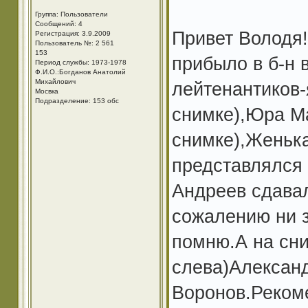
Группа: Пользователи
Сообщений: 4
Привет Володя!
Регистрация: 3.9.2009
Пользователь №: 2 561
153
прибыло в б-н 
Период службы: 1973-1978
Ф.И.О.:Богданов Анатолий
Михайлович
лейтенантиков-
Мосвка
Подразделение: 153 обс
снимке),Юра Ма
снимке),Женьк
представлялся к
Андреев сдавал
сожалению ни з
помню.А на сни
слева)Александ
Воронов.Рекоме