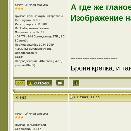
А где же глано
почетный член форума
Изображение н
Группа: Главные администраторы
Сообщений: 5 300
Регистрация: 9.11.2006
Из: Набережные Челны
Пользователь №: 41
40й ТП - 84-86г,ком,взвода2ТБ , 86-
89 рембат
Период службы: 1984-1989
Ф.И.О.:Кормильцев Игорь
Владиславович
--------------------
СССР
Подразделение: 40й полк (84-86),
рембат(86-89)
Броня крепка, и т
oleg1
7.7.2009, 12:33
почетный член форума
Группа: Пользователи
Сообщений: 2 147