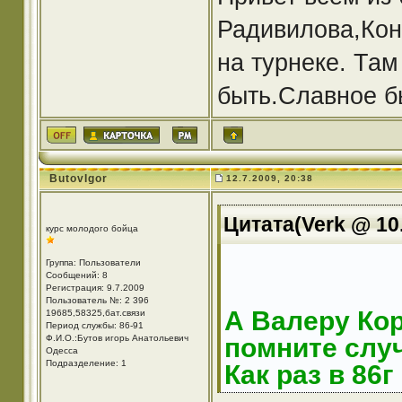
Радивилова,Кон
на турнеке. Там
быть.Славное б
ButovIgor
12.7.2009, 20:38
Цитата(Verk @ 10.
курс молодого бойца
Группа: Пользователи
Сообщений: 8
Регистрация: 9.7.2009
Пользователь №: 2 396
А Валеру Ко
19685,58325,бат.связи
Период службы: 86-91
Ф.И.О.:Бутов игорь Анатольевич
помните слу
Одесса
Подразделение: 1
Как раз в 86г