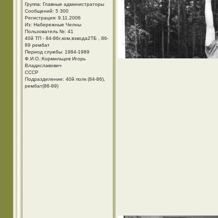
Группа: Главные администраторы
Сообщений: 5 300
Регистрация: 9.11.2006
Из: Набережные Челны
Пользователь №: 41
40й ТП - 84-86г,ком,взвода2ТБ , 86-
89 рембат
Период службы: 1984-1989
Ф.И.О.:Кормильцев Игорь
Владиславович
СССР
Подразделение: 40й полк (84-86),
рембат(86-89)