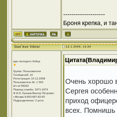
--------------------
Броня крепка, и т
Gun`kov Viktor
12.1.2009, 14:20
Цитата(Владимир6
курс молодого бойца
Группа: Пользователи
Сообщений: 10
Регистрация: 10.12.2008
Очень хорошо 
Пользователь №: 1 563
в/ч пп 58293
Сергея особен
Период службы: 1971-1974
Ф.И.О.:Гуньков Виктор Петрович
г.Москва 8-903-687-82-65
приход офицер
Подразделение: 2 рота
всех. Помнишь 