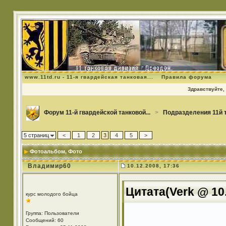
www.11td.ru - 11-я гвардейская танковая...
Правила форума
Здравствуйте, 
Форум 11-й гвардейской танковой...
>
Подразделения 11й 
5 страниц
<
1
2
3
4
5
>
Фотоальбом
, Фото
Владимир60
10.12.2008, 17:36
Цитата(Verk @ 10.
курс молодого бойца
Группа: Пользователи
Сообщений: 60