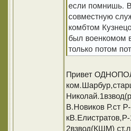
если помнишь. 
совместную слу
комбтом Кузнец
был военкомом в
только потом пот
Привет ОДНОПОЛ
ком.Шарбур,стар
Николай.1взвод(р
В.Новиков Р.ст Р
кВ.Елистратов,Р-
2взвод(КШМ) ст.л