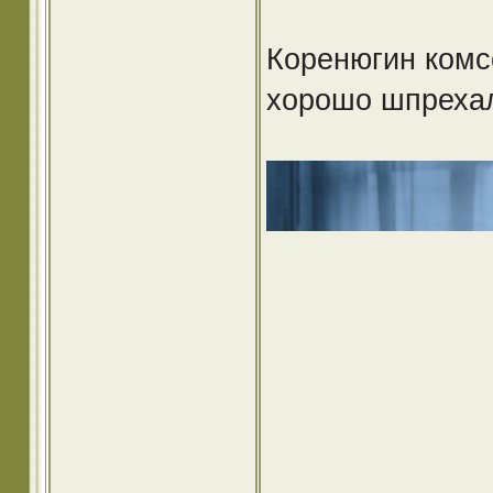
Коренюгин комс
хорошо шпрехал