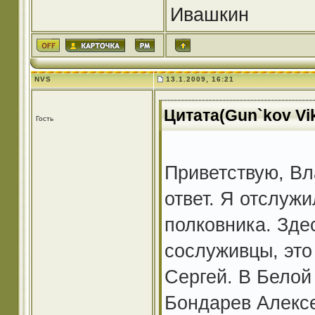
Ивашкин
NVS
13.1.2009, 16:21
Цитата(Gun`kov Vik
Гость
Приветствую, Вл
ответ. Я отслужи
полковника. Зде
сослуживцы, это
Сергей. В Белой
Бондарев Алексе