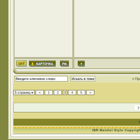
« Пр
5 страниц
<
1
2
3
4
5
>
IBR Mantlet Style Copyrig