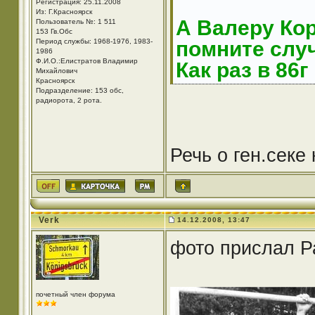
Регистрация: 25.11.2008
Из: Г.Красноярск
А Валеру Ко
Пользователь №: 1 511
153 Гв.Обс
Период службы: 1968-1976, 1983-
помните слу
1986
Ф.И.О.:Елистратов Владимир
Как раз в 86г
Михайлович
Красноярск
Подразделение: 153 обс,
радиорота, 2 рота.
Речь о ген.секе
Verk
14.12.2008, 13:47
фото прислал Р
почетный член форума