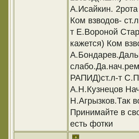
А.Исайкин. 2рота
Ком взводов- ст.л
т Е.Вороной Ста
кажется) Ком взво
А.Бондарев.Дал
слабо.Да.нач.рем
РАПИД)ст.л-т С.П
А.Н.Кузнецов Нач
Н.Агрызков.Так в
Принимайте в сво
есть фотки