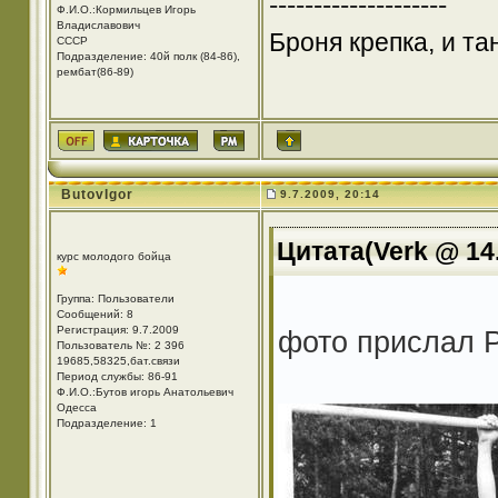
--------------------
Ф.И.О.:Кормильцев Игорь
Владиславович
Броня крепка, и т
СССР
Подразделение: 40й полк (84-86),
рембат(86-89)
ButovIgor
9.7.2009, 20:14
Цитата(Verk @ 14.
курс молодого бойца
Группа: Пользователи
Сообщений: 8
Регистрация: 9.7.2009
фото прислал Р
Пользователь №: 2 396
19685,58325,бат.связи
Период службы: 86-91
Ф.И.О.:Бутов игорь Анатольевич
Одесса
Подразделение: 1