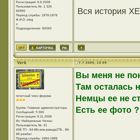
Регистрация: 9.9.2008
Пользователь №: 1 326
Вся история Х
60560
Период службы: 1976-1978
Ф.И.О.:oleg
o
Подразделение: 60560
Verk
7.7.2009, 13:09
Вы меня не по
Там осталась н
Немцы ее не с
почетный член форума
Есть ее фото ?
Группа: Главные администраторы
Сообщений: 5 300
Регистрация: 9.11.2006
Из: Набережные Челны
Пользователь №: 41
40й ТП - 84-86г,ком,взвода2ТБ , 86-
89 рембат
Период службы: 1984-1989