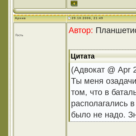
Архив
29.10.2006, 21:49
Автор:
Планшетист
Гость
Цитата
(Адвокат @ Apr 2
Ты меня озадачил
том, что в батал
располагались в
было не надо. Зн