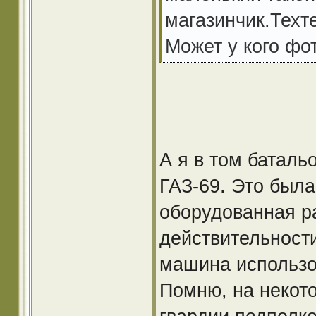
магазинчик.Техт
Может у кого фо
А я в том баталь
ГАЗ-69. Это был
оборудованная р
действительности
машина использов
Помню, на некот