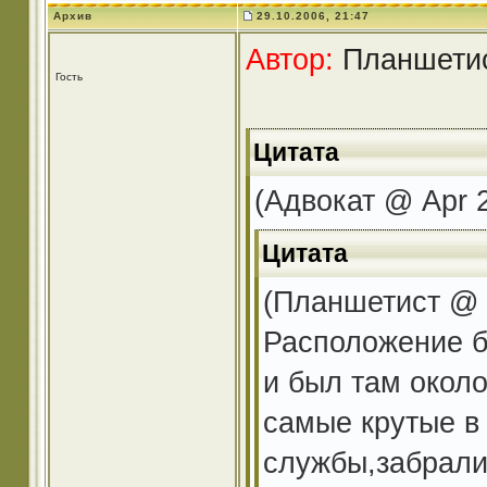
Архив
29.10.2006, 21:47
Автор:
Планшетист
Гость
Цитата
(Адвокат @ Apr 2
Цитата
(Планшетист @ O
Расположение б
и был там около
самые крутые в 
службы,забрали 