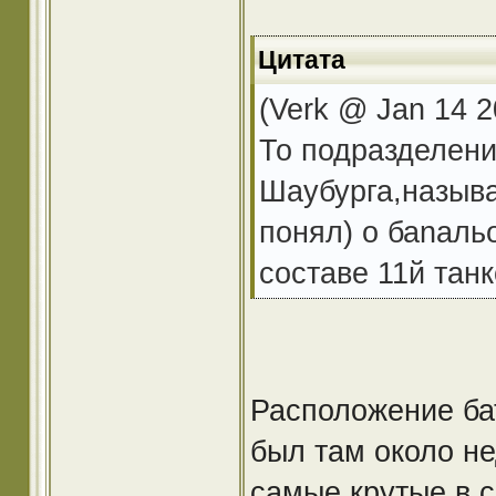
Цитата
(Verk @ Jan 14 2
То подразделени
Шаубурга,называ
понял) о баnальо
составе 11й тан
Расположение ба
был там около не
самые крутые в с