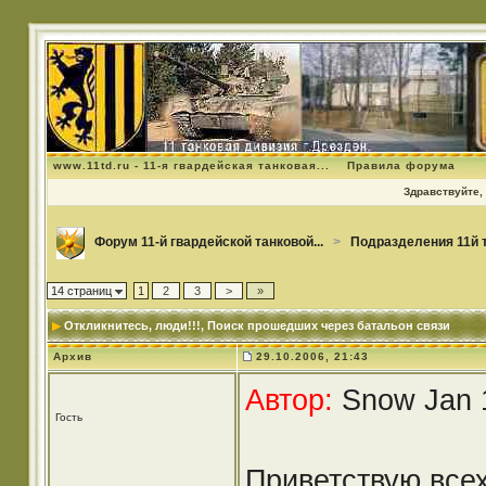
www.11td.ru - 11-я гвардейская танковая...
Правила форума
Здравствуйте, 
Форум 11-й гвардейской танковой...
>
Подразделения 11й 
14 страниц
1
2
3
>
»
Откликнитесь, люди!!!
, Поиск прошедших через батальон связи
Архив
29.10.2006, 21:43
Автор:
Snow Jan 1
Гость
Приветствую всех