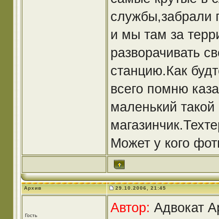
службы,забрали п
и мы там за терр
разворачивать с
станцию.Как будт
всего помню каза
маленький такой 
магазинчик.Техт
Может у кого фот
Архив
29.10.2006, 21:45
Автор:
Адвокат Ap
Гость