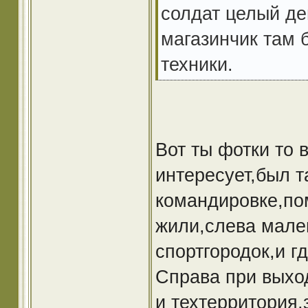
солдат целый де
магазинчик там 
техники.
Вот ты фотки то 
интересует,был т
командировке,пом
жили,слева мале
спортгородок,и г
Справа при выход
и техтерритория,