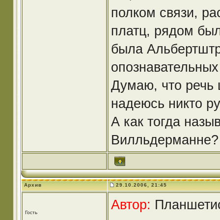
полком связи, ра
платц, рядом бы
была Альбертштр
опознавательных 
Думаю, что речь 
надеюсь никто руг
А как тогда назы
Вилльдерманне?
Архив
29.10.2006, 21:45
Автор:
Планшетист
Гость