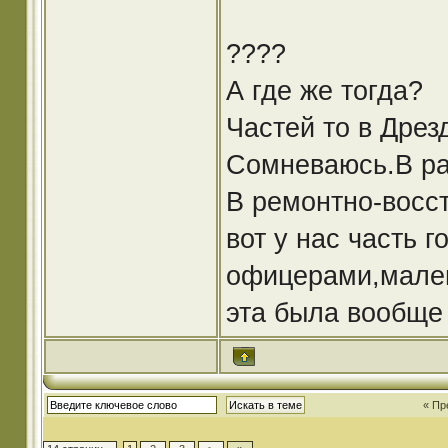
????
А где же тогда?
Частей то в Дрез
Сомневаюсь.В ра
В ремонтно-восс
вот у нас часть 
офицерами,мален
эта была вообще 
« Пр