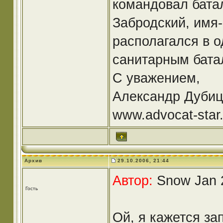
командовал бата
Забродский, имя-
располагался в о
санитарным бата
С уважением,
Александр Дубиц
www.advocat-star.
Архив
29.10.2006, 21:44
Автор:
Snow Jan 2
Гость
Ой, я кажется за