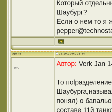
Который отдельн
Шаубург?
Если о нем то я ж
pepper@technosta
Архив
29.10.2006, 21:44
Автор:
Verk Jan 1
Гость
То поlразделение
Шаубурга,называл
понял) о баnальо
составе 11й танк