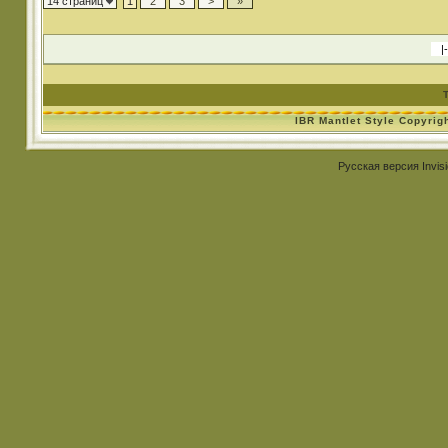
14 страниц
1
2
3
>
»
IBR Mantlet Style Copyrig
Русская версия
Invis