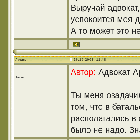
Выручай адвокат,
успокоится моя 
А то может это н
Архив
29.10.2006, 21:48
Автор:
Адвокат Ap
Гость
Ты меня озадачил
том, что в батал
располагались в 
было не надо. Зн