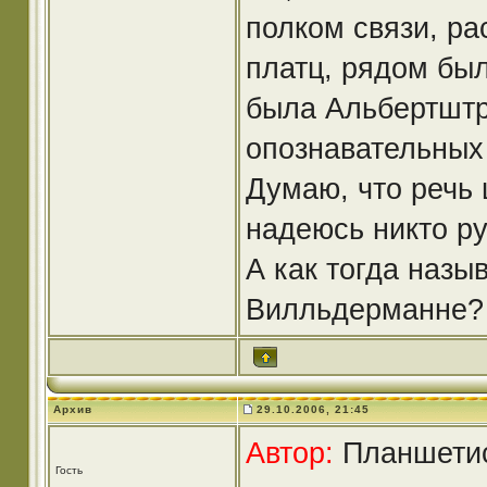
полком связи, ра
платц, рядом бы
была Альбертштр
опознавательных 
Думаю, что речь 
надеюсь никто руг
А как тогда назы
Вилльдерманне?
Архив
29.10.2006, 21:45
Автор:
Планшетист
Гость