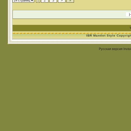
14 страниц
1
2
3
>
»
IBR Mantlet Style Copyrig
Русская версия
Invis