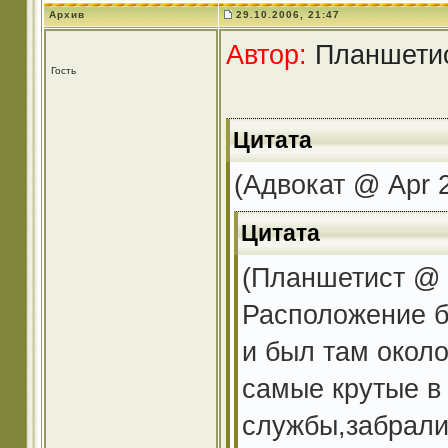
Архив
29.10.2006, 21:47
Автор:
Планшетист
Гость
Цитата
(Адвокат @ Apr 2
Цитата
(Планшетист @ O
Расположение б
и был там около
самые крутые в 
службы,забрали 