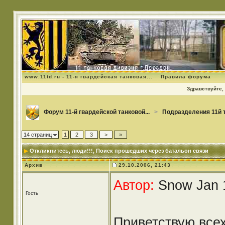
www.11td.ru - 11-я гвардейская танковая...
Правила форума
Здравствуйте, 
Форум 11-й гвардейской танковой...
>
Подразделения 11й 
14 страниц
1
2
3
>
»
Откликнитесь, люди!!!
, Поиск прошедших через батальон связи
Архив
29.10.2006, 21:43
Автор:
Snow Jan 1
Гость
Приветствую всех