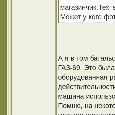
магазинчик.Техт
Может у кого фо
А я в том баталь
ГАЗ-69. Это был
оборудованная р
действительности
машина использов
Помню, на некот