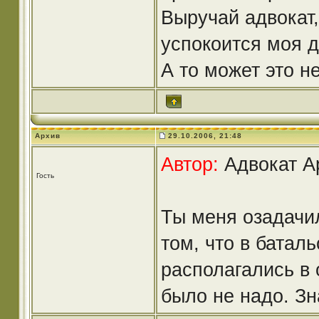
Выручай адвокат,
успокоится моя 
А то может это н
Архив
29.10.2006, 21:48
Автор:
Адвокат Ap
Гость
Ты меня озадачил
том, что в батал
располагались в 
было не надо. Зн