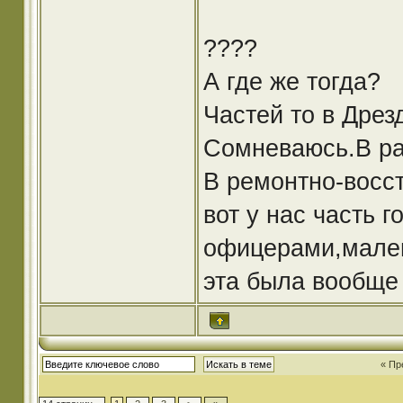
????
А где же тогда?
Частей то в Дрез
Сомневаюсь.В ра
В ремонтно-восс
вот у нас часть 
офицерами,мален
эта была вообще 
« Пр