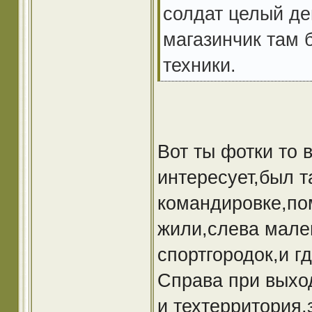
солдат целый де
магазинчик там 
техники.
Вот ты фотки то 
интересует,был т
командировке,пом
жили,слева мале
спортгородок,и г
Справа при выход
и техтерритория,