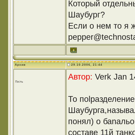
Который отдельн
Шаубург?
Если о нем то я ж
pepper@technosta
Архив
29.10.2006, 21:44
Автор:
Verk Jan 1
Гость
То поlразделение
Шаубурга,называл
понял) о баnальо
составе 11й танк