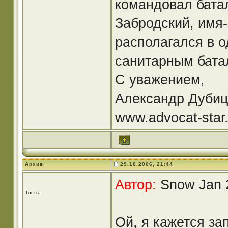
командовал бата
Забродский, имя-
располагался в о
санитарным бата
С уважением,
Александр Дубиц
www.advocat-star.
Архив
29.10.2006, 21:44
Автор:
Snow Jan 2
Гость
Ой, я кажется за