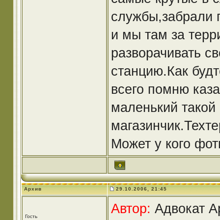
службы,забрали п
и мы там за терр
разворачивать с
станцию.Как будт
всего помню каза
маленький такой 
магазинчик.Техт
Может у кого фот
Архив
29.10.2006, 21:45
Автор:
Адвокат Ap
Гость