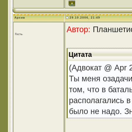
Архив
29.10.2006, 21:49
Автор:
Планшетист
Гость
Цитата
(Адвокат @ Apr 2
Ты меня озадачил
том, что в батал
располагались в
было не надо. Зн