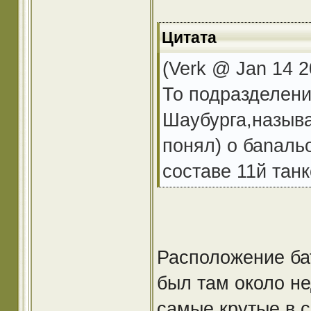
Цитата
(Verk @ Jan 14 2
То подразделени
Шаубурга,называ
понял) о баnальо
составе 11й тан
Расположение ба
был там около не
самые крутые в с