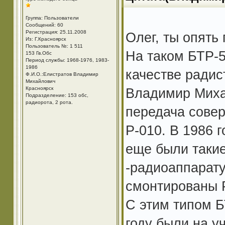
Группа: Пользователи
Сообщений: 60
Регистрация: 25.11.2008
Олег, ты опять
Из: Г.Красноярск
Пользователь №: 1 511
На таком БТР-5
153 Гв.Обс
Период службы: 1968-1976, 1983-
1986
качестве радис
Ф.И.О.:Елистратов Владимир
Михайлович
Красноярск
Владимир Михай
Подразделение: 153 обс,
радиорота, 2 рота.
передача совер
Р-010. В 1986 
еще были такие
-радиоаппарату
смонтированы Р
С этим типом Б
году были на у