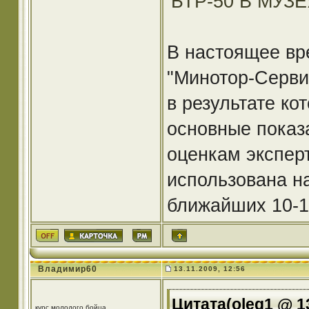
БТР-50 В МУЗ
В настоящее вр
"Минотор-Серви
в результате к
основные показ
оценкам экспер
использована н
ближайших 10-1
Владимир60
13.11.2009, 12:56
Цитата(oleg1 @ 13
курс молодого бойца