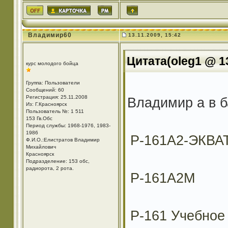
Владимир60
13.11.2009, 15:42
Цитата(oleg1 @ 13
курс молодого бойца
Группа: Пользователи
Сообщений: 60
Регистрация: 25.11.2008
Владимир а в б
Из: Г.Красноярск
Пользователь №: 1 511
153 Гв.Обс
Период службы: 1968-1976, 1983-
1986
Р-161А2-ЭКВА
Ф.И.О.:Елистратов Владимир
Михайлович
Красноярск
Подразделение: 153 обс,
радиорота, 2 рота.
Р-161А2М
Р-161 Учебное