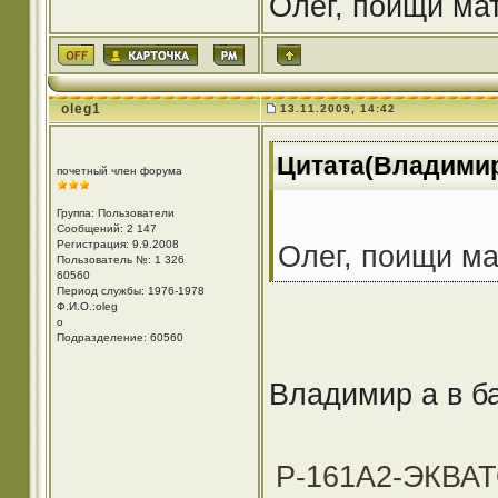
Олег, поищи мат
oleg1
13.11.2009, 14:42
Цитата(Владимир6
почетный член форума
Группа: Пользователи
Сообщений: 2 147
Регистрация: 9.9.2008
Олег, поищи ма
Пользователь №: 1 326
60560
Период службы: 1976-1978
Ф.И.О.:oleg
o
Подразделение: 60560
Владимир а в б
Р-161А2-ЭКВА