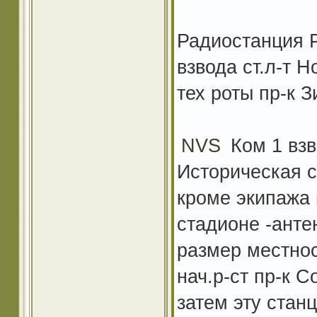
Радиостанция Р
взвода ст.л-т Н
тех роты пр-к 
NVS
Ком 1 взв
Историческая с
кроме экипажа 
стадионе -анте
размер местнос
нач.р-ст пр-к 
затем эту стан