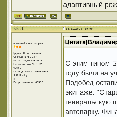
адаптивный реж
oleg1
13.11.2009, 15:59
Цитата(Владимир6
почетный член форума
Группа: Пользователи
Сообщений: 2 147
Регистрация: 9.9.2008
С этим типом Б
Пользователь №: 1 326
60560
году были на у
Период службы: 1976-1978
Ф.И.О.:oleg
o
Подобед остави
Подразделение: 60560
экипаже. "Стар
генеральскую ш
автопарку. Фина