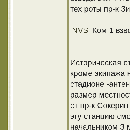
тех роты пр-к З
NVS
Ком 1 взв
Историческая ст
кроме экипажа 
стадионе -анте
размер местност
ст пр-к Сокерин
эту станцию см
начальником 3 