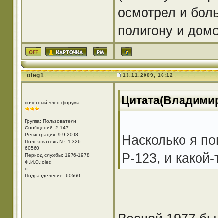
осмотрел и бол
полигону и домо
oleg1
13.11.2009, 16:12
Цитата(Владимир6
почетный член форума
Группа: Пользователи
Сообщений: 2 147
Регистрация: 9.9.2008
Насколько я п
Пользователь №: 1 326
60560
Р-123, и какой-
Период службы: 1976-1978
Ф.И.О.:oleg
o
Подразделение: 60560