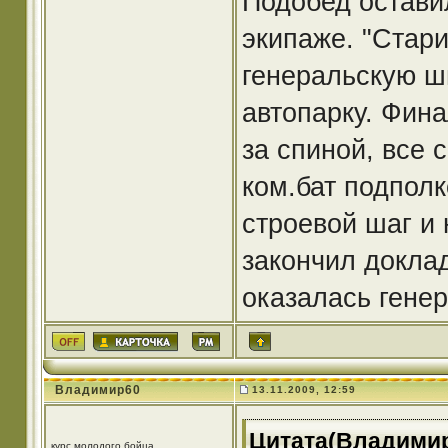
Подобед остави
экипаже. "Стар
генеральскую ш
автопарку. Фина
за спиной, все 
ком.бат подполк
строевой шаг и 
закончил доклад
оказалась гене
Владимир60
13.11.2009, 12:59
Цитата(Владимир6
курс молодого бойца