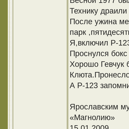
Весной 1977 бы
Технику драили 
После ужина ме
парк ,пятидесят
Я,включил Р-123
Проснулся бокс 
Хорошо Гевчук 
Клюта.Пронесло
А Р-123 запомн
Ярославским му
«Магнолию»
15.01.2009