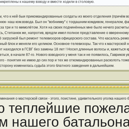
икреплены к нашему взводу и вместе ходили в столовую.
, что к ней быи прикомандированные солдаты из моего отделения (причём все
анюк- наш ком.взвода. Был он "вобнимку" с тогдашним комдивом, генералом, ф
за три и то мимолётом. Хотя на своих подчинённых мне было нечего расчитыв
ь, Степанюк же, напротив, врядли имел полное представление о вверенному ем
ё загрузкой был ремонт телевизоров офицерского состава. Что касалось ремон
ый блок и меняли его целиком. Основное-телевизоры. Так что к мастерской н
т находился в ГСВГ без замены 18 лет ! Носил длинные волосы и, кажеться кр
еться, в начале 87-го. Нового взводного у меня так и не появилось, Гавриков 
его - понятия не имею до сих пор и тех же откомандированных расколоть тоже
 сторону изменилась судьба этого блатного заведения в дальнейшем.
инания о мастерской связи - этого, поистине, удивительного уголка нашего б
 теплейшие пожела
 нашего батальона