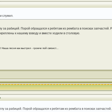
м служил.
глу за рабицей. Порой обращался к ребятам из рембата в поисках запчастей.
креплены к нашему взводу и вместе ходили в столовую.
 Наша песня как выстрел - громче пой связист...
углу за рабицей. Порой обращался к ребятам из рембата в поисках запчастей