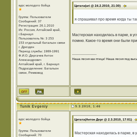
курс молодого бойца
Цитата(uri @ 24.2.2010, 21:30)
Группа: Пользователи
я спрашивал про время когда ты та
Сообщений: 37
Регистрация: 26.1.2010
Из: Россия, Алтайский край,
г.Барнаул
Мастерская находилась в парке, в у
Пользователь №: 3 253
помню. Какое-то время они были при
153 отдельный батальон связи
г. Дрезден
Период службы: 1989-1991
--------------------
Ф.И.О.:Дергачев Антон
Наша песня как птица! Наша песня под высь!
Александрович
Алтайский край, г. Барнаул
Подразделение: Батальон
связи, Ремвзвод
Tunik Evgeniy
5.3.2010, 1:46
курс молодого бойца
Цитата(Антон Дерг @ 2.3.2010, 17:01)
Группа: Пользователи
Мастерская находилась в парке, в 
Сообщений: 70