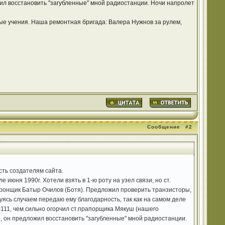
жил восстановить "загубленные" мной радиостанции. Ночи напролет
ые учения. Наша ремонтная бригада: Валера Нужнов за рулем,
Сообщение
#2
ть создателям сайта.
июня 1990г. Хотели взять в 1-ю роту на узел связи, но ст.
ронщик Батыр Очилов (Ботя). Предложил проверить транзисторы,
ясь случаем передаю ему благодарность, так как на самом деле
-111, чем сильно огорчил ст.прапорщика Мякуш (нашего
), он предложил восстановить "загубленные" мной радиостанции.