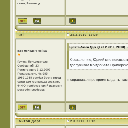
связи, Ремвзвод
uri
24.2.2010, 19:30
Цитата(Антон Дерг @ 23.2.2010, 20:08)
курс молодого бойца
К сожалению, Юриий мне неизвестно
Группа: Пользователи
дослуживал в гидробате Приморско
Сообщений: 23
Регистрация: 6.12.2007
Пользователь №: 685
1986-1988 рембат 5рота взвод
я спрашивал про время когда ты там служи
связи зам ком взвода сержант.
Ф.И.О.:горбачев юрий иванович
моск обл.г.люберцы
Антон Дерг
2.3.2010, 19:01