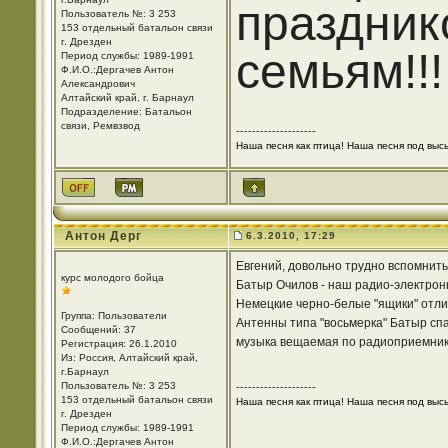
праздник
Пользователь №: 3 253
153 отдельный батальон связи
г. Дрезден
семьям!!!
Период службы: 1989-1991
Ф.И.О.:Дергачев Антон
Александрович
Алтайский край, г. Барнаул
Подразделение: Батальон
связи, Ремвзвод
--------------------
Наша песня как птица! Наша песня под высь!
Антон Дерг
6.3.2010, 17:29
Евгений, довольно трудно вспомнить 
курс молодого бойца
Батыр Очилов - наш радио-электронны
Немецкие черно-белые "ящики" отли
Группа: Пользователи
Антенны типа "восьмерка" Батыр спа
Сообщений: 37
музыка вещаемая по радиоприемник
Регистрация: 26.1.2010
Из: Россия, Алтайский край,
г.Барнаул
Пользователь №: 3 253
--------------------
153 отдельный батальон связи
Наша песня как птица! Наша песня под высь!
г. Дрезден
Период службы: 1989-1991
Ф.И.О.:Дергачев Антон