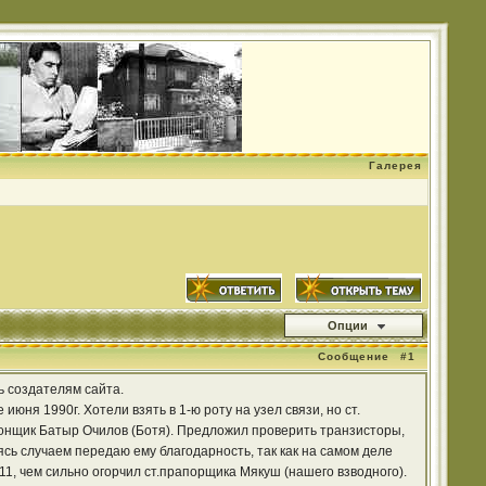
Галерея
Опции
Сообщение
#1
ь создателям сайта.
ня 1990г. Хотели взять в 1-ю роту на узел связи, но ст.
онщик Батыр Очилов (Ботя). Предложил проверить транзисторы,
сь случаем передаю ему благодарность, так как на самом деле
11, чем сильно огорчил ст.прапорщика Мякуш (нашего взводного).