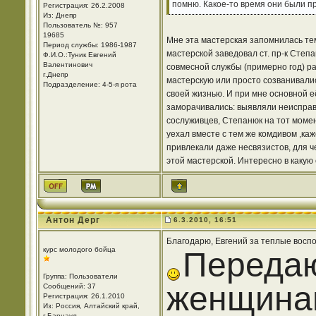
помню. Какое-то время они были пр
Регистрация: 26.2.2008
Из: Днепр
Пользователь №: 957
19685
Мне эта мастерская запомнилась тем
Период службы: 1986-1987
мастерской заведовал ст. пр-к Степ
Ф.И.О.:Туник Евгений
Валентинович
совмесной службы (примерно год) ра
г.Днепр
мастерскую или просто созванивалис
Подразделение: 4-5-я рота
своей жизнью. И при мне основной е
заморачивались: выявляли неисправн
сослуживцев, Степанюк на тот момен
уехал вместе с тем же комдивом ,каж
привлекали даже несвязистов, для ч
этой мастерской. Интересно в какую
Антон Дерг
6.3.2010, 16:51
Благодарю, Евгений за теплые воспом
курс молодого бойца
Передаю
Группа: Пользователи
женщинам
Сообщений: 37
Регистрация: 26.1.2010
Из: Россия, Алтайский край,
г.Барнаул