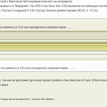
ской с Виктором Третьяковым пока все не исправили.
ровал к-н Твердомет. На АТО-4 (на базе Зил-133) выежали на командно-штаб
 Руслан Сыздыков Р-130, Батыр Очилов (ремонтировал ВСЕ), я - Р-111.
о ремонту р 123 она находилась в вашем парке..........
по ремонту р 123 она находилась в вашем парке..........
 так как не дослужил до конца срока службы и был выслан в Союз. В Батальо
 края.
 Наша песня как выстрел - громче пой связист...