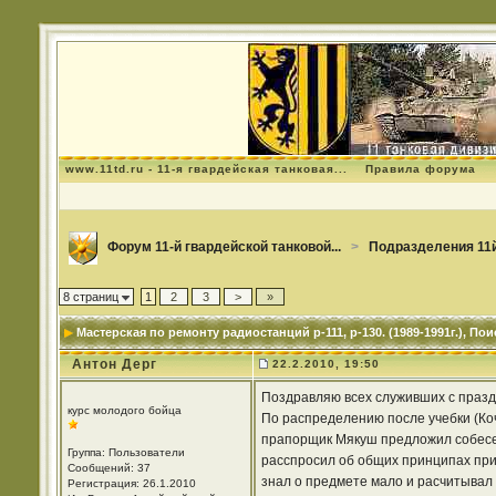
www.11td.ru - 11-я гвардейская танковая...
Правила форума
Форум 11-й гвардейской танковой...
>
Подразделения 11й
8 страниц
1
2
3
>
»
Мастерская по ремонту радиостанций р-111, р-130. (1989-1991г.)
, По
Антон Дерг
22.2.2010, 19:50
Поздравляю всех служивших с празд
курс молодого бойца
По распределению после учебки (Коче
прапорщик Мякуш предложил собесед
Группа: Пользователи
расспросил об общих принципах прие
Сообщений: 37
знал о предмете мало и расчитывал в
Регистрация: 26.1.2010