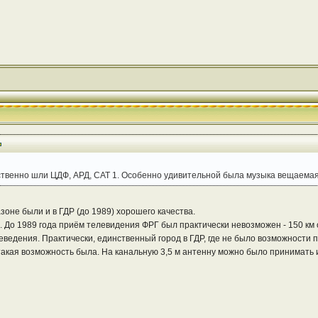
твенно шли ЦДФ, АРД, САТ 1. Особенно удивительной была музыка вещаемая
не были и в ГДР (до 1989) хорошего качества.
о. До 1989 года приём телевидения ФРГ был практически невозможен - 150 к
еведения. Практически, единственный город в ГДР, где не было возможности
акая возможность была. На канальную 3,5 м антенну можно было принимать и