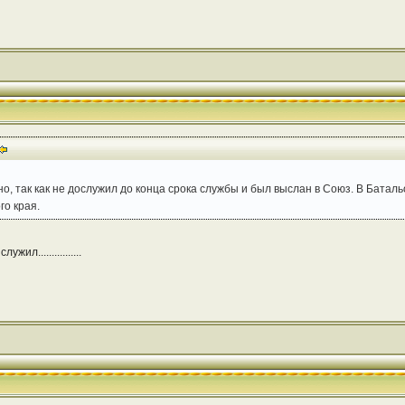
, так как не дослужил до конца срока службы и был выслан в Союз. В Баталь
го края.
л................