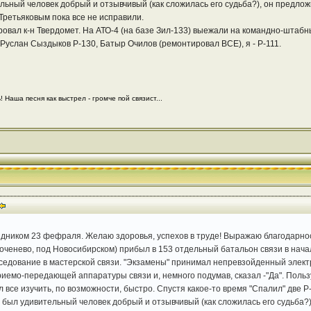
ельный человек добрый и отзывчивый (как сложилась его судьба?), он предло
Третьяковым пока все не исправили.
овал к-н Твердомет. На АТО-4 (на базе Зил-133) выежали на командно-штабн
услан Сыздыков Р-130, Батыр Очилов (ремонтировал ВСЕ), я - Р-111.
 Наша песня как выстрел - громче пой связист...
дником 23 фефраля. Желаю здоровья, успехов в труде! Выражаю благодарнос
ченево, под Новосибирском) прибыл в 153 отдельный батальон связи в начале 
едование в мастерской связи. "Экзамены" принимал непревзойденный элект
емо-передающей аппаратуры связи и, немного подумав, сказал -"Да". Пользу
 все изучить, по возможности, быстро. Спустя какое-то время "Спалил" две Р
то был удивительный человек добрый и отзывчивый (как сложилась его судьба?