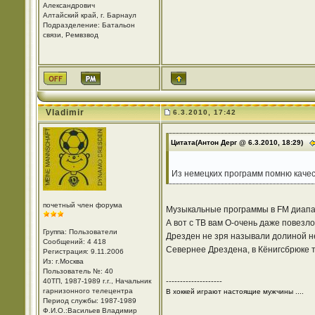
Александрович
Алтайский край, г. Барнаул
Подразделение: Батальон
связи, Ремвзвод
Vladimir
6.3.2010, 17:42
Цитата(Антон Дерг @ 6.3.2010, 18:29)
Из немецких программ помню качес
почетный член форума
Музыкальные программы в FM диапазо
А вот с ТВ вам О-очень даже повезл
Группа: Пользователи
Дрезден не зря называли долиной н
Сообщений: 4 418
Севернее Дрездена, в Кёнигсбрюке т
Регистрация: 9.11.2006
Из: г.Москва
Пользователь №: 40
40ТП, 1987-1989 г.г., Начальник
--------------------
гарнизонного телецентра
В хоккей играют настоящие мужчины ....
Период службы: 1987-1989
Ф.И.О.:Васильев Владимир