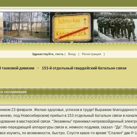
Здравствуйте, гость
(
Вход
|
Регистрация
)
 танковой дивизии
>
153-й отдельный гвардейский батальон связи
иск сослуживцев
ником 23 февраля. Желаю здоровья, успехов в труде! Выражаю благодарност
нево, под Новосибирском) прибыл в 153 отдельный батальон связи в начале ию
ование в мастерской связи. "Экзамены" принимал непревзойденный электр
мо-передающей аппаратуры связи и, немного подумав, сказал -"Да". Пользуя
се изучить, по возможности, быстро. Спустя какое-то время "Спалил" две Р-1