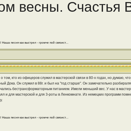
ом весны. Счастья
 Наша песня как выстрел - громче пой связист...
о том, кто из офицеров служил в мастерской связи в 80-х годах, но думаю, чт
й Дока. Он служил в 88г. и был на "год старше". Он замечательно разбираля 
чались бестрансформаторным питанием. Имели меньший вес. У нас в мастерск
ял и для мастерской и для 3-роты в Ленкомнате. Из немецких программ пом
у.
 Наша песня как выстрел - громче пой связист...