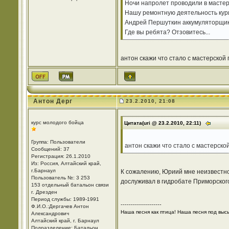
Ночи напролет проводили в мастер
Нашу ремонтную деятельность кури
Андрей Першуткин аккумуляторщик,
Где вы ребята? Отзовитесь...
антон скажи что стало с мастерской п
Антон Дерг
23.2.2010, 21:08
курс молодого бойца
Цитата(uri @ 23.2.2010, 22:11)
Группа: Пользователи
антон скажи что стало с мастерской 
Сообщений: 37
Регистрация: 26.1.2010
Из: Россия, Алтайский край,
г.Барнаул
К сожалению, Юриий мне неизвестно,
Пользователь №: 3 253
дослуживал в гидробате Приморского
153 отдельный батальон связи
г. Дрезден
Период службы: 1989-1991
--------------------
Ф.И.О.:Дергачев Антон
Наша песня как птица! Наша песня под высь!
Александрович
Алтайский край, г. Барнаул
Подразделение: Батальон