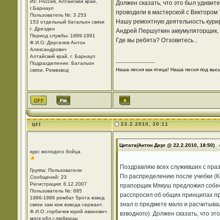
Из: Россия, Алтайский край,
Должен сказать, что это был удивит
г.Барнаул
проводили в мастерской с Виктором 
Пользователь №: 3 253
Нашу ремонтную деятельность курир
153 отдельный батальон связи
г. Дрезден
Андрей Першуткин аккумуляторщик, Р
Период службы: 1989-1991
Где вы ребята? Отзовитесь...
Ф.И.О.:Дергачев Антон
Александрович
Алтайский край, г. Барнаул
--------------------
Подразделение: Батальон
Наша песня как птица! Наша песня под высь!
связи, Ремвзвод
uri
23.2.2010, 20:11
Цитата(Антон Дерг @ 22.2.2010, 18:50)
курс молодого бойца
Поздравляю всех служивших с праз
Группа: Пользователи
По распределению после учебки (Ко
Сообщений: 23
Регистрация: 6.12.2007
прапорщик Мякуш предложил собес
Пользователь №: 685
расспросил об общих принципах при
1986-1988 рембат 5рота взвод
знал о предмете мало и расчитывал
связи зам ком взвода сержант.
Ф.И.О.:горбачев юрий иванович
взводного). Должен сказать, что э
моск обл.г.люберцы