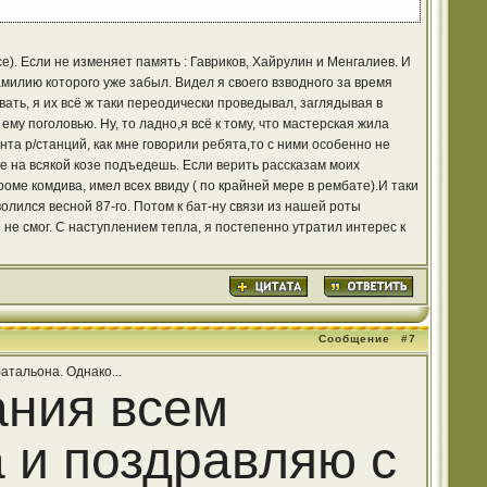
). Если не изменяет память : Гавриков, Хайрулин и Менгалиев. И
амилию которого уже забыл. Видел я своего взводного за время
ать, я их всё ж таки переодически проведывал, заглядывая в
у поголовью. Ну, то ладно,я всё к тому, что мастерская жила
та р/станций, как мне говорили ребята,то с ними особенно не
е на всякой козе подъедешь. Если верить рассказам моих
оме комдива, имел всех ввиду ( по крайней мере в рембате).И таки
уволился весной 87-го. Потом к бат-ну связи из нашей роты
 не смог. С наступлением тепла, я постепенно утратил интерес к
Сообщение
#7
атальона. Однако...
ния всем
 и поздравляю с