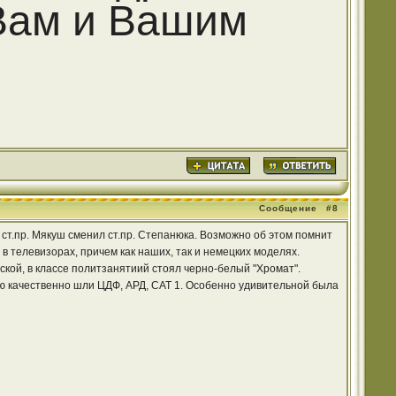
 Вам и Вашим
Сообщение
#8
о ст.пр. Мякуш сменил ст.пр. Степанюка. Возможно об этом помнит
в телевизорах, причем как наших, так и немецких моделях.
ой, в классе политзанятиий стоял черно-белый "Хромат".
ню качественно шли ЦДФ, АРД, САТ 1. Особенно удивительной была