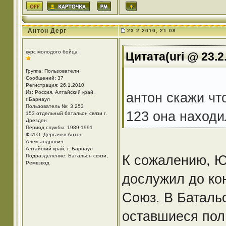
Антон Дерг
23.2.2010, 21:08
курс молодого бойца
Цитата(uri @ 23.2
Группа: Пользователи
Сообщений: 37
Регистрация: 26.1.2010
Из: Россия, Алтайский край,
антон скажи чт
г.Барнаул
Пользователь №: 3 253
123 она находил
153 отдельный батальон связи г.
Дрезден
Период службы: 1989-1991
Ф.И.О.:Дергачев Антон
Александрович
Алтайский край, г. Барнаул
К сожалению, Юр
Подразделение: Батальон связи,
Ремвзвод
дослужил до ко
Союз. В Батальо
оставшиеся пол