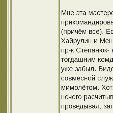
Мне эта мастерс
прикомандирова
(причём все). Е
Хайрулин и Менг
пр-к Степанюк- 
тогдашним комд
уже забыл. Виде
совмесной служб
мимолётом. Хот
нечего расчитыв
проведывал, за