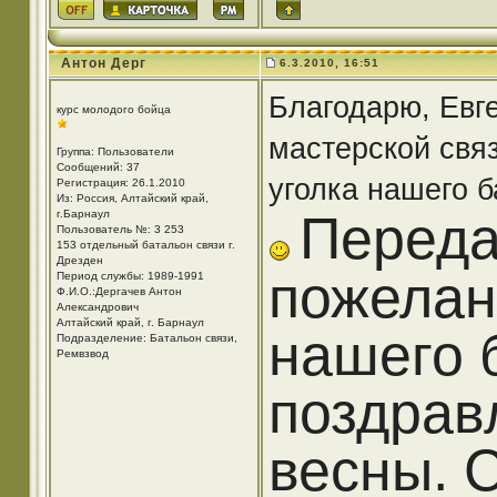
Антон Дерг
6.3.2010, 16:51
Благодарю, Евг
курс молодого бойца
мастерской связ
Группа: Пользователи
Сообщений: 37
уголка нашего б
Регистрация: 26.1.2010
Из: Россия, Алтайский край,
Переда
г.Барнаул
Пользователь №: 3 253
153 отдельный батальон связи г.
Дрезден
пожелан
Период службы: 1989-1991
Ф.И.О.:Дергачев Антон
Александрович
Алтайский край, г. Барнаул
нашего 
Подразделение: Батальон связи,
Ремвзвод
поздрав
весны. 