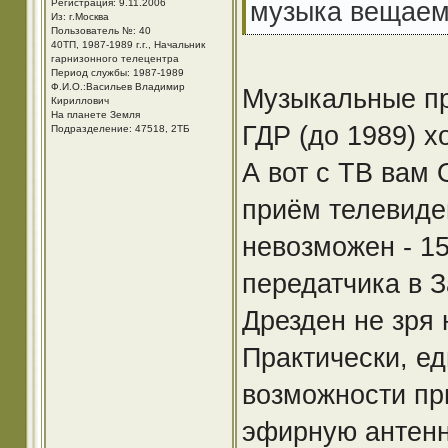
музыка вещаем
Регистрация: 9.11.2006
Из: г.Москва
Пользователь №: 40
40ТП, 1987-1989 г.г., Начальник
гарнизонного телецентра
Период службы: 1987-1989
Ф.И.О.:Васильев Владимир
Музыкальные пр
Кириллович
На планете Земля
ГДР (до 1989) х
Подразделение: 47518, 2ТБ
А вот с ТВ вам 
приём телевиде
невозможен - 1
передатчика в 
Дрезден не зря
Практически, ед
возможности пр
эфирную антенн