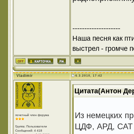
--------------------
Наша песня как пт
выстрел - громче по
Vladimir
6.3.2010, 17:42
Цитата(Антон Дер
Из немецких п
почетный член форума
ЦДФ, АРД, САТ
Группа: Пользователи
Сообщений: 4 418