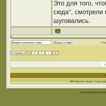
Это для того, что
сюда", смотрели 
шуговались.
« Пр
8 страниц
1
2
3
>
»
IBR Mantlet Style Copyrig
Русская версия
Invis