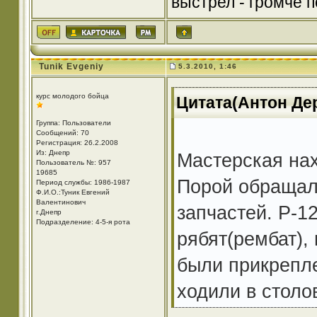
выстрел - громче по
Tunik Evgeniy
5.3.2010, 1:46
курс молодого бойца
Цитата(Антон Дер
Группа: Пользователи
Сообщений: 70
Регистрация: 26.2.2008
Из: Днепр
Мастерская нах
Пользователь №: 957
19685
Порой обращалс
Период службы: 1986-1987
Ф.И.О.:Туник Евгений
Валентинович
запчастей. Р-1
г.Днепр
Подразделение: 4-5-я рота
рябят(рембат),
были прикрепле
ходили в столо