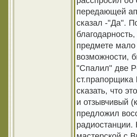
расспросил об
передающей апп
сказал -"Да". 
благодарность,
предмете мало 
возможности, б
"Спалил" две Р
ст.прапорщика 
сказать, что э
и отзывчивый (
предложил восс
радиостанции. 
мастерской с В