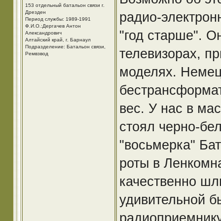
153 отдельный батальон связи г.
Дрезден
радио-электронн
Период службы: 1989-1991
Ф.И.О.:Дергачев Антон
"год старше". О
Александрович
Алтайский край, г. Барнаул
Подразделение: Батальон связи,
телевизорах, пр
Ремвзвод
моделях. Немец
бестрансформа
вес. У нас в ма
стоял черно-бе
"восьмерка" Бат
роты в Ленкомн
качественно шл
удивительной б
радиоприемнику