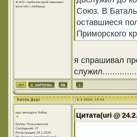
Ф.И.О.:горбачев юрий иванович
моск обл.г.люберцы
Союз. В Баталь
оставшиеся пол
Приморского кр
я спрашивал пр
служил..............
Антон Дерг
2.3.2010, 19:01
курс молодого бойца
Цитата(uri @ 24.2
Группа: Пользователи
Сообщений: 37
Регистрация: 26.1.2010
Из: Россия, Алтайский край,