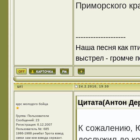
Приморского кр
--------------------
Наша песня как пт
выстрел - громче по
uri
24.2.2010, 19:30
Цитата(Антон Дер
курс молодого бойца
Группа: Пользователи
Сообщений: 23
Регистрация: 6.12.2007
К сожалению, Ю
Пользователь №: 685
1986-1988 рембат 5рота взвод
дослужил до ко
связи зам ком взвода сержант.