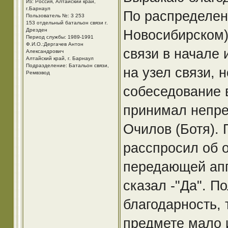
Из: Россия, Алтайский край,
г.Барнаул
По распределен
Пользователь №: 3 253
153 отдельный батальон связи г.
Дрезден
Новосибирском)
Период службы: 1989-1991
Ф.И.О.:Дергачев Антон
связи в начале 
Александрович
Алтайский край, г. Барнаул
Подразделение: Батальон связи,
на узел связи, 
Ремвзвод
собеседование 
принимал непре
Очилов (Ботя).
расспросил об 
передающей апп
сказал -"Да". 
благодарность, 
предмете мало и