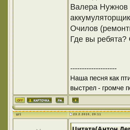
Валера Нужнов 
аккумуляторщик
Очилов (ремонти
Где вы ребята? 
--------------------
Наша песня как пт
выстрел - громче по
uri
23.2.2010, 20:11
Цитата(Антон Дер