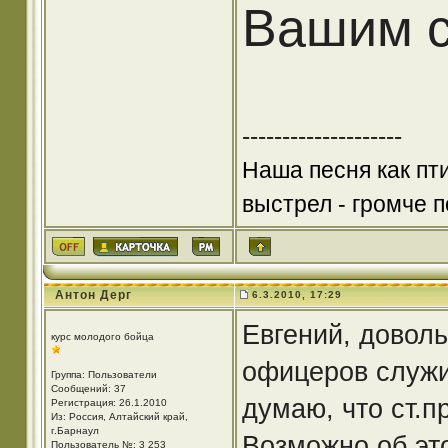
Вашим с
--------------------
Наша песня как пт
выстрел - громче по
Антон Дерг
6.3.2010, 17:29
Евгений, доволь
курс молодого бойца
офицеров служил
Группа: Пользователи
Сообщений: 37
думаю, что ст.п
Регистрация: 26.1.2010
Из: Россия, Алтайский край,
г.Барнаул
Возможно об эт
Пользователь №: 3 253