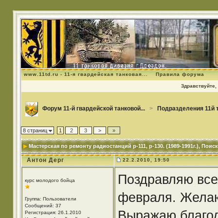
www.11td.ru - 11-я гвардейская танковая...
Правила форума
Здравствуйте, 
Форум 11-й гвардейской танковой...
>
Подразделения 11й 
8 страниц
1
2
3
>
»
Мастерская по ремонту радиостанций р-111, р-130. (1989-1991г.)
, Поис
Антон Дерг
22.2.2010, 19:50
Поздравляю все
курс молодого бойца
февраля. Желаю
Группа: Пользователи
Сообщений: 37
Выражаю благод
Регистрация: 26.1.2010