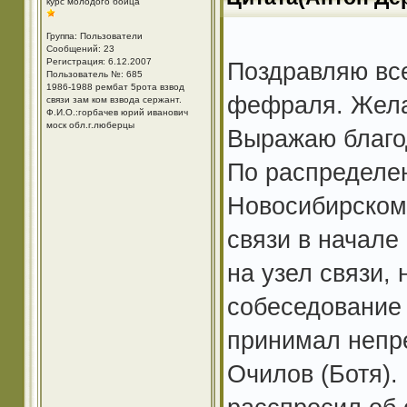
курс молодого бойца
Группа: Пользователи
Сообщений: 23
Регистрация: 6.12.2007
Поздравляю вс
Пользователь №: 685
1986-1988 рембат 5рота взвод
фефраля. Желаю
связи зам ком взвода сержант.
Ф.И.О.:горбачев юрий иванович
моск обл.г.люберцы
Выражаю благо
По распределен
Новосибирском)
связи в начале 
на узел связи,
собеседование 
принимал непр
Очилов (Ботя).