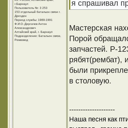
я спрашивал пр
г.Барнаул
Пользователь №: 3 253
153 отдельный батальон связи г.
Дрезден
Период службы: 1989-1991
Ф.И.О.:Дергачев Антон
Мастерская нахо
Александрович
Алтайский край, г. Барнаул
Порой обращалс
Подразделение: Батальон связи,
Ремвзвод
запчастей. Р-1
рябят(рембат), 
были прикрепле
в столовую.
--------------------
Наша песня как пт