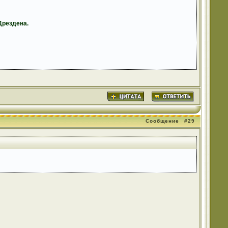
Дрездена.
Сообщение
#29