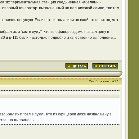
ояла экспериментальная станция соединенная кабелями -
ть опорный генератор. выполненный на пальчиковой лампе, так там
ряешь несущую. Если нет сигнала, или он слаб, то понятно, что
обрал их и "сел в лужу". Кто из офицеров даже назвал цену в
-130 и р-111 были настолько подробно и качественно выполнены...
Сообщение
#24
азобрал их и "сел в лужу". Кто из офицеров даже назвал цену в
ственно выполнены...