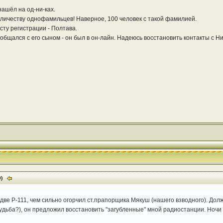
нашёл на од-ни-ках.
оличеству однофамильцев! Наверное, 100 человек с такой фамилией.
сту регистрации - Полтава.
общался с его сыном - он был в он-лайн. Надеюсь восстановить контакты с Н
0)
 две Р-111, чем сильно огорчил ст.прапорщика Мякуш (нашего взводного). Дол
судьба?), он предложил восстановить "загубленные" мной радиостанции. Ночи