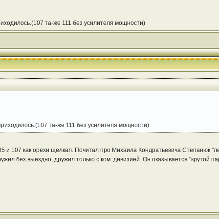
риходилось.(107 та-же 111 без усилителя мощности)
приходилось.(107 та-же 111 без усилителя мощности)
105 и 107 как орехи щелкал. Почитал про Михаила Кондратьевича Степанюк "л
ужил без выездно, дружил только с ком. дивизией. Он оказывается "крутой паре