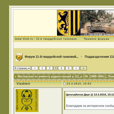
www.11td.ru - 11-я гвардейская танковая...
Правила форума
Форум 11-й гвардейской танковой...
>
Подразделения 11й
8 страниц
<
1
2
3
4
5
>
»
Мастерская по ремонту радиостанций р-111, р-130. (1989-1991г.)
, По
Vladimir
13.3.2010, 15:53
Цитата(Антон Дерг @ 13.3.2010, 15:1
Благодарю за интересное сообще