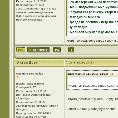
Регистрация: 6.12.2007
Его мастерская была напротив
Пользователь №: 685
Очень подвижный был мужчин
1986-1988 рембат 5рота взвод
Зарулил как то к нему- сгоре
связи зам ком взвода сержант.
Ф.И.О.:горбачев юрий иванович
Наладил он мне его.
моск обл.г.люберцы
Правда не прошло и недели- оп
Ну эт ладно.
Числился он у нас в рембате- 
игорь так ведь весь взвод связи в рем
Антон Дерг
26.3.2010, 20:14
курс молодого бойца
Цитата(uri @ 24.3.2010, 21:42)
Группа: Пользователи
игорь так ведь весь взвод связи в р
Сообщений: 37
Регистрация: 26.1.2010
Из: Россия, Алтайский край,
г.Барнаул
Ребята, возможно у кого-нибудь е
Пользователь №: 3 253
153 отдельный батальон связи г.
Вспомнил нашу взводную песню:
Дрезден
Период службы: 1989-1991
Ф.И.О.:Дергачев Антон