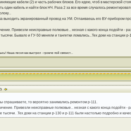
иняющие кабели (2) и часть рабочих блоков. Его идею, чтоб в мастерской ст
ть один кабель и найти блок НЧ. Раза 2 за все время случалось ремонтирова
локу...
 выходить экранированный провод на УМ. Отпаиваешь его ВУ-прибором прове
ичение. Привезли неисправные полковые... незная с какого конца подойти - раз
 тысячи. Бывало и ГУ-50 меняли и тангетки ломались...Тех доки на станции р
сь! Наша песня как выстрел - громче пой связист...
7)
 вы спрашиваете, то вероятно занимались ремонтом р-111.
личение. Привезли неисправные полковые... незная с какого конца подойти - р
е тысячи. .Тех доки на станции р-130 и р-111 были настолько подробно и каче