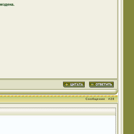
рездена.
Сообщение
#28