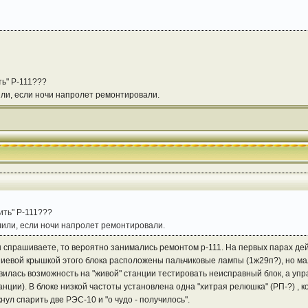
ть" Р-111???
ли, если ночи напролет ремонтировали.
ить" Р-111???
лили, если ночи напролет ремонтировали.
вы спрашиваете, то вероятно занимались ремонтом р-111. На первых парах д
евой крышкой этого блока расположены пальчиковые лампы (1ж29п?), но мало
илась возможность на "живой" станции тестировать неисправный блок, а уп
нции). В блоке низкой частоты установлена одна "хитрая релюшка" (РП-?) , 
нул спарить две РЭС-10 и "о чудо - получилось".