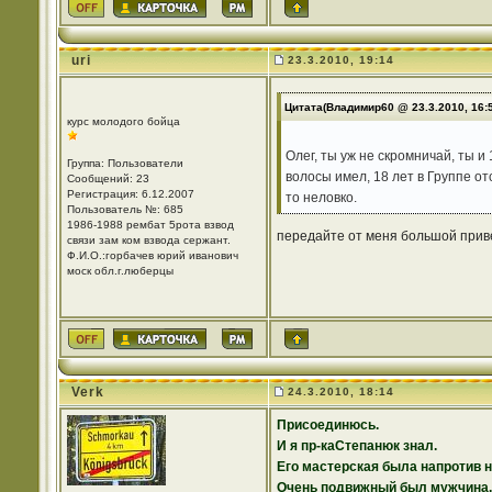
uri
23.3.2010, 19:14
Цитата(Владимир60 @ 23.3.2010, 16:
курс молодого бойца
Олег, ты уж не скромничай, ты 
Группа: Пользователи
волосы имел, 18 лет в Группе от
Сообщений: 23
Регистрация: 6.12.2007
то неловко.
Пользователь №: 685
1986-1988 рембат 5рота взвод
передайте от меня большой привет....
связи зам ком взвода сержант.
Ф.И.О.:горбачев юрий иванович
моск обл.г.люберцы
Verk
24.3.2010, 18:14
Присоединюсь.
И я пр-каСтепанюк знал.
Его мастерская была напротив 
Очень подвижный был мужчина.