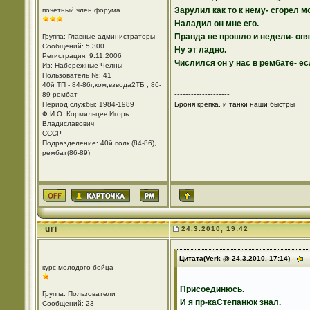
Зарулил как то к нему- сгорел
почетный член форума
Наладил он мне его.
Правда не прошло и недели- опя
Группа: Главные администраторы
Сообщений: 5 300
Ну эт ладно.
Регистрация: 9.11.2006
Числился он у нас в рембате- ес
Из: Набережные Челны
Пользователь №: 41
40й ТП - 84-86г,ком,взвода2ТБ , 86-
--------------------
89 рембат
Период службы: 1984-1989
Броня крепка, и танки наши быстры
Ф.И.О.:Кормильцев Игорь
Владиславович
СССР
Подразделение: 40й полк (84-86),
рембат(86-89)
uri
24.3.2010, 19:42
Цитата(Verk @ 24.3.2010, 17:14)
курс молодого бойца
Присоединюсь.
Группа: Пользователи
И я пр-каСтепанюк знал.
Сообщений: 23