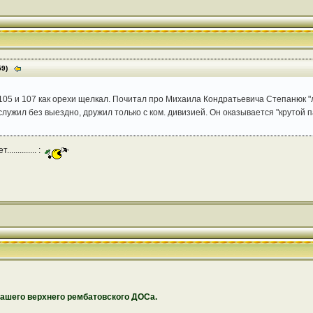
59)
и 105 и 107 как орехи щелкал. Почитал про Михаила Кондратьевича Степанюк "
служил без выездно, дружил только с ком. дивизией. Он оказывается "крутой па
.......... :
нашего верхнего рембатовского ДОСа.