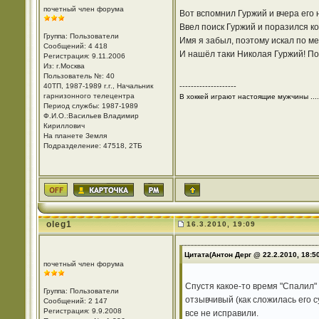
почетный член форума
Вот вспомнил Гуржий и вчера его 
Ввел поиск Гуржий и поразился к
Группа: Пользователи
Имя я забыл, поэтому искал по ме
Сообщений: 4 418
И нашёл таки Николая Гуржий! По
Регистрация: 9.11.2006
Из: г.Москва
Пользователь №: 40
40ТП, 1987-1989 г.г., Начальник
--------------------
гарнизонного телецентра
В хоккей играют настоящие мужчины ....
Период службы: 1987-1989
Ф.И.О.:Васильев Владимир
Кириллович
На планете Земля
Подразделение: 47518, 2ТБ
oleg1
16.3.2010, 19:09
Цитата(Антон Дерг @ 22.2.2010, 18:5
почетный член форума
Спустя какое-то время "Спалил"
Группа: Пользователи
отзывчивый (как сложилась его 
Сообщений: 2 147
Регистрация: 9.9.2008
все не исправили.