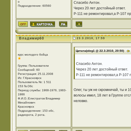
o
Спасибо Антон.
Подразделение: 60560
Через 20 лет достойный ответ.
Р-111 не ремонтировал,а Р-107 п
Владимир60
23.3.2010, 17:59
Цитата(oleg1 @ 22.3.2010, 20:50)
курс молодого бойца
Спасибо Антон.
Группа: Пользователи
Через 20 лет достойный ответ.
Сообщений: 60
Регистрация: 25.11.2008
Р-111 не ремонтировал,а Р-107 
Из: Г.Красноярск
Пользователь №: 1 511
153 Гв.Обс
Олег, ты уж не скромничай, ты и 
Период службы: 1968-1976, 1983-
1986
волосы имел, 18 лет в Группе отсл
Ф.И.О.:Елистратов Владимир
неловко.
Михайлович
Красноярск
Подразделение: 153 обс,
радиорота, 2 рота.