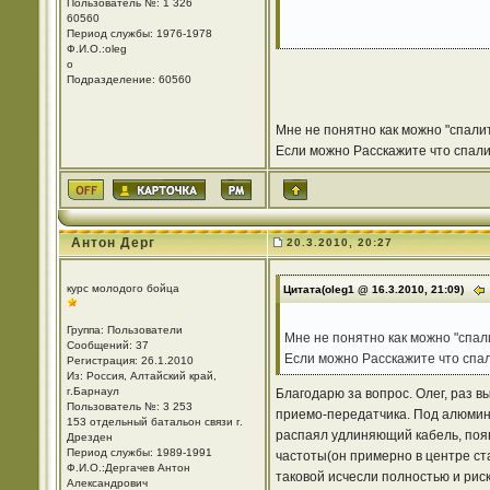
Пользователь №: 1 326
60560
Период службы: 1976-1978
Ф.И.О.:oleg
o
Подразделение: 60560
Мне не понятно как можно "спали
Если можно Расскажите что спали
Антон Дерг
20.3.2010, 20:27
курс молодого бойца
Цитата(oleg1 @ 16.3.2010, 21:09)
Группа: Пользователи
Мне не понятно как можно "спал
Сообщений: 37
Если можно Расскажите что спа
Регистрация: 26.1.2010
Из: Россия, Алтайский край,
г.Барнаул
Благодарю за вопрос. Олег, раз 
Пользователь №: 3 253
приемо-передатчика. Под алюмини
153 отдельный батальон связи г.
распаял удлиняющий кабель, появ
Дрезден
Период службы: 1989-1991
частоты(он примерно в центре ста
Ф.И.О.:Дергачев Антон
таковой исчесли полностью и риск
Александрович