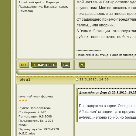
Мой наставник Батыр оставил удл
Алтайский край, г. Барнаул
Подразделение: Батальон связи,
осуществил. Мне оставалось спая
Ремвзвод
пока распаяешь и вытянешь прово
От задающего приемо-передатчика
лампы.., или опорник..
А "спалил" станции - это преувел
рублях.. непоню точно, но больше
--------------------
Наша песня как птица! Наша песня под вы
oleg1
22.3.2010, 16:50
Цитата(Антон Дерг @ 20.3.2010, 19:2
почетный член форума
Благодарю за вопрос. Олег, раз
Группа: Пользователи
А "спалил" станции - это преуве
Сообщений: 2 147
Регистрация: 9.9.2008
рублях.. непоню точно, но больш
Пользователь №: 1 326
60560
Период службы: 1976-1978
Ф.И.О.:oleg