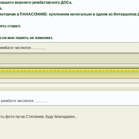
 нашего верхнего рембатовского ДОСа.
а.
л моторчик в ПАНАСОНИКЕ- купленном нелегально в одном из Интершопов 
ять сгорел.
если мне память не изменяет.
бате числился...............
ембате числился...............
сть фото пр-ка Степанюк, буду благодарен..