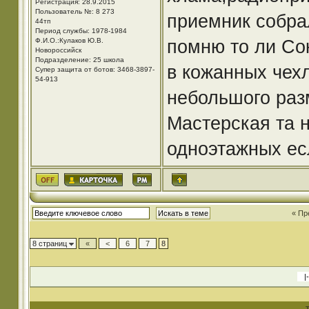
Регистрация: 28.9.2015
Пользователь №: 8 273
приемник собра
44тп
Период службы: 1978-1984
Ф.И.О.:Кулаков Ю.В.
помню то ли Со
Новороссийск
Подразделение: 25 школа
в кожанных чех
Супер защита от ботов: 3468-3897-
54-913
небольшого раз
Мастерская та н
одноэтажных ес
« Пр
8 страниц
«
<
6
7
8