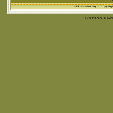
IBR Mantlet Style Copyrig
Русская версия
Invis