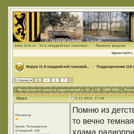
www.11td.ru - 11-я гвардейская танковая...
Правила форума
Здравствуйте, 
Форум 11-й гвардейской танковой...
>
Подразделения 11й 
8 страниц
«
<
6
7
8
Мастерская по ремонту радиостанций р-111, р-130. (1989-1991г.)
, Поис
Юрко
2.11.2015, 17:26
Помню из детст
Пензионэр
то вечно темная
Группа: Пользователи
хлама,радиоприе
Сообщений: 339