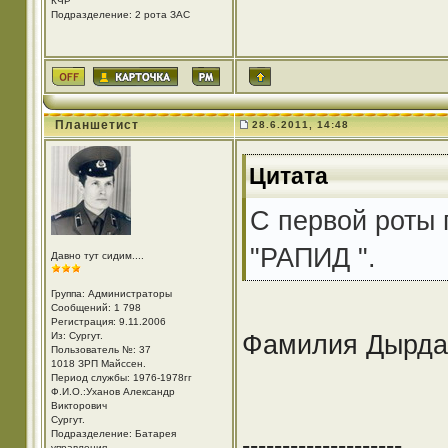
КЧР
Подразделение: 2 рота ЗАС
Планшетист
28.6.2011, 14:48
Цитата
С первой роты 
"РАПИД ".
Давно тут сидим....
Группа: Администраторы
Сообщений: 1 798
Регистрация: 9.11.2006
Фамилия Дырда
Из: Cургут.
Пользователь №: 37
1018 ЗРП Майссен.
Период службы: 1976-1978гг
Ф.И.О.:Уханов Александр
Викторович
Cургут.
Подразделение: Батарея
--------------------
управления.