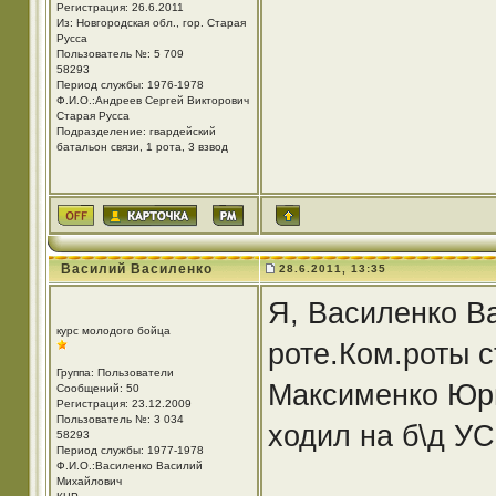
Регистрация: 26.6.2011
Из: Новгородская обл., гор. Старая
Русса
Пользователь №: 5 709
58293
Период службы: 1976-1978
Ф.И.О.:Андреев Сергей Викторович
Старая Русса
Подразделение: гвардейский
батальон связи, 1 рота, 3 взвод
Василий Василенко
28.6.2011, 13:35
Я, Василенко Ва
курс молодого бойца
роте.Ком.роты с
Группа: Пользователи
Максименко Юри
Сообщений: 50
Регистрация: 23.12.2009
Пользователь №: 3 034
ходил на б\д УС
58293
Период службы: 1977-1978
Ф.И.О.:Василенко Василий
Михайлович