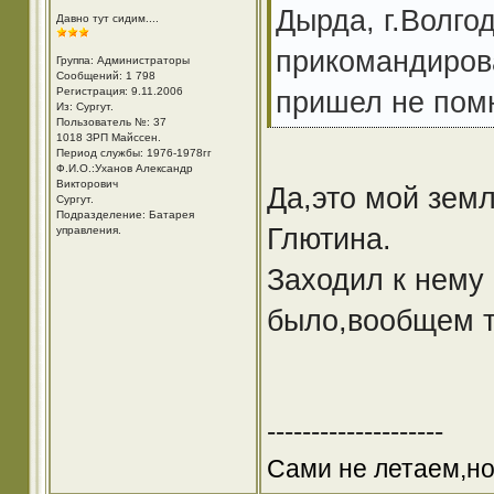
Дырда, г.Волго
Давно тут сидим....
прикомандирова
Группа: Администраторы
Сообщений: 1 798
Регистрация: 9.11.2006
пришел не пом
Из: Cургут.
Пользователь №: 37
1018 ЗРП Майссен.
Период службы: 1976-1978гг
Ф.И.О.:Уханов Александр
Викторович
Да,это мой земл
Cургут.
Подразделение: Батарея
Глютина.
управления.
Заходил к нему
было,вообщем т
--------------------
Сами не летаем,но