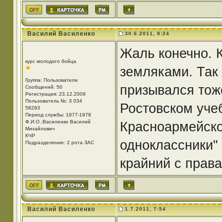
Василий Василенко
30.6.2011, 8:24
Жаль конечно. 
курс молодого бойца
земляками. Так
Группа: Пользователи
призывался тоже
Сообщений: 50
Регистрация: 23.12.2009
Пользователь №: 3 034
Ростовском учеб
58293
Период службы: 1977-1978
Ф.И.О.:Василенко Василий
Красноармейской
Михайлович
КЧР
одноклассники"
Подразделение: 2 рота ЗАС
крайний с права
Василий Василенко
1.7.2011, 7:54