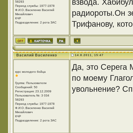
взвода. Хабибу
58293
Период службы: 1977-1978
Ф.И.О.:Василенко Василий
радиороты.Он з
Михайлович
КЧР
Трифанову, кот
Подразделение: 2 рота ЗАС
Василий Василенко
14.8.2011, 15:47
Да, это Серега
курс молодого бойца
по моему Глагол
Группа: Пользователи
увольнение? Сп
Сообщений: 50
Регистрация: 23.12.2009
Пользователь №: 3 034
58293
Период службы: 1977-1978
Ф.И.О.:Василенко Василий
Михайлович
КЧР
Подразделение: 2 рота ЗАС