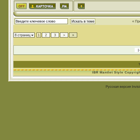
« Пр
8 страниц
1
2
3
>
»
IBR Mantlet Style Copyrig
Русская версия
Invis