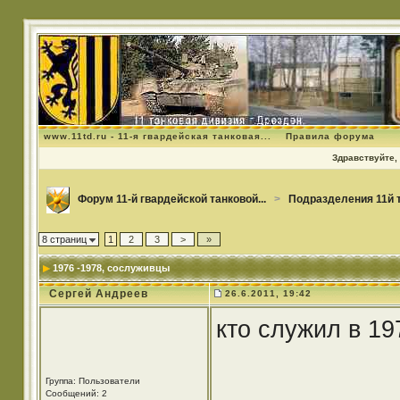
www.11td.ru - 11-я гвардейская танковая...
Правила форума
Здравствуйте, 
Форум 11-й гвардейской танковой...
>
Подразделения 11й 
8 страниц
1
2
3
>
»
1976 -1978
, сослуживцы
Сергей Андреев
26.6.2011, 19:42
кто служил в 19
Группа: Пользователи
Сообщений: 2