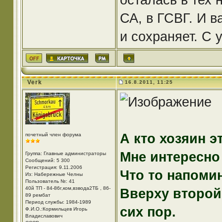
СА, в ГСВГ. И в
и сохраняет. С 
Verk
16.8.2011, 11:25
А кто хозяин э
почетный член форума
Мне интересно
Группа: Главные администраторы
Сообщений: 5 300
Регистрация: 9.11.2006
Что то напоми
Из: Набережные Челны
Пользователь №: 41
40й ТП - 84-86г,ком,взвода2ТБ , 86-
Вверху второй 
89 рембат
Период службы: 1984-1989
сих пор.
Ф.И.О.:Кормильцев Игорь
Владиславович