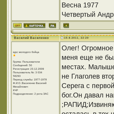
Весна 1977
Четвертый Андр
Василий Василенко
15.8.2011, 22:20
Олег! Огромное 
курс молодого бойца
меня еще не бы
Группа: Пользователи
местах. Малыше
Сообщений: 50
Регистрация: 23.12.2009
Пользователь №: 3 034
не Глаголев вто
58293
Период службы: 1977-1978
Ф.И.О.:Василенко Василий
Серега с первой
Михайлович
КЧР
бог.Он давал на
Подразделение: 2 рота ЗАС
;РАПИД;Извиняю
осталась в тех 