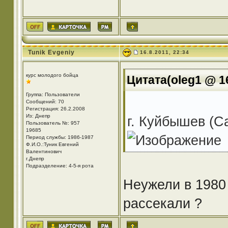
Tunik Evgeniy
16.8.2011, 22:34
курс молодого бойца
Цитата(oleg1 @ 16
Группа: Пользователи
Сообщений: 70
Регистрация: 26.2.2008
Из: Днепр
г. Куйбышев (С
Пользователь №: 957
19685
Период службы: 1986-1987
Ф.И.О.:Туник Евгений
Валентинович
г.Днепр
Подразделение: 4-5-я рота
Неужели в 1980 
рассекали ?