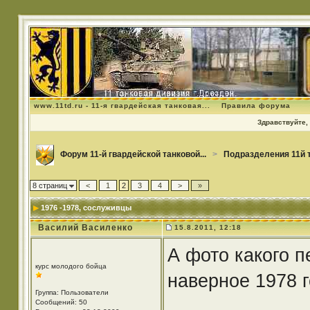
www.11td.ru - 11-я гвардейская танковая...
Правила форума
Здравствуйте, 
Форум 11-й гвардейской танковой...
>
Подразделения 11й 
8 страниц
<
1
2
3
4
>
»
1976 -1978
, сослуживцы
Василий Василенко
15.8.2011, 12:18
А фото какого п
курс молодого бойца
наверное 1978 г
Группа: Пользователи
Сообщений: 50