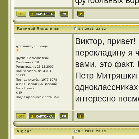
футбольных вор
Василий Василенко
4.9.2011, 22:12
Виктор, привет!
курс молодого бойца
перекладину я ч
Группа: Пользователи
вами, это факт.
Сообщений: 50
Регистрация: 23.12.2009
Пользователь №: 3 034
Петр Митряшкин
58293
Период службы: 1977-1978
Ф.И.О.:Василенко Василий
одноклассниках
Михайлович
КЧР
интересно посм
Подразделение: 2 рота ЗАС
vik.car
6.9.2011, 20:19