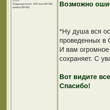
СССР
Возможно оши
Подразделение: 40й полк (84-86),
рембат(86-89)
*Ну душа вся ос
проведенных в С
И вам огромное 
сохраняет. С ув
Вот видите все
Спасибо!