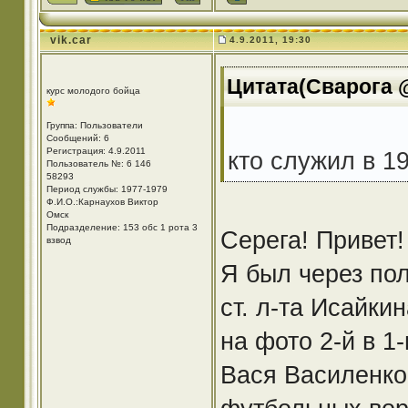
vik.car
4.9.2011, 19:30
Цитата(Сварога @
курс молодого бойца
Группа: Пользователи
Сообщений: 6
Регистрация: 4.9.2011
кто служил в 19
Пользователь №: 6 146
58293
Период службы: 1977-1979
Ф.И.О.:Карнаухов Виктор
Омск
Подразделение: 153 обс 1 рота 3
Серега! Привет!
взвод
Я был через пол
ст. л-та Исайкин
на фото 2-й в 1
Вася Василенко