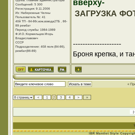
вверху-
Группа: Главные администраторы
Сообщений: 5 300
Регистрация: 9.11.2006
ЗАГРУЗКА ФО
Из: Набережные Челны
Пользователь №: 41
40й ТП - 84-86г,ком,взвода2ТБ , 86-
89 рембат
Период службы: 1984-1989
Ф.И.О.:Кормильцев Игорь
Владиславович
--------------------
СССР
Подразделение: 40й полк (84-86),
рембат(86-89)
Броня крепка, и т
« Пр
8 страниц
<
1
2
3
4
>
»
IBR Mantlet Style Copyrig