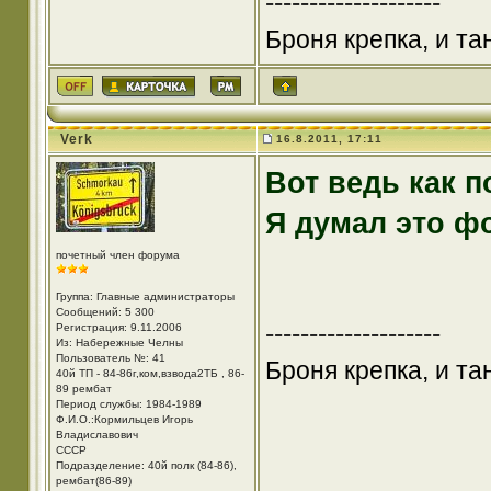
--------------------
Броня крепка, и т
Verk
16.8.2011, 17:11
Вот ведь как п
Я думал это ф
почетный член форума
Группа: Главные администраторы
Сообщений: 5 300
--------------------
Регистрация: 9.11.2006
Из: Набережные Челны
Пользователь №: 41
Броня крепка, и т
40й ТП - 84-86г,ком,взвода2ТБ , 86-
89 рембат
Период службы: 1984-1989
Ф.И.О.:Кормильцев Игорь
Владиславович
СССР
Подразделение: 40й полк (84-86),
рембат(86-89)