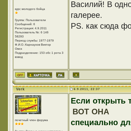
Василий! В одн
курс молодого бойца
галерее.
Группа: Пользователи
PS. как сюда фо
Сообщений: 6
Регистрация: 4.9.2011
Пользователь №: 6 146
58293
Период службы: 1977-1979
Ф.И.О.:Карнаухов Виктор
Омск
Подразделение: 153 обс 1 рота 3
взвод
Verk
6.9.2011, 22:37
Если открыть 
ВОТ ОНА
специально дл
почетный член форума