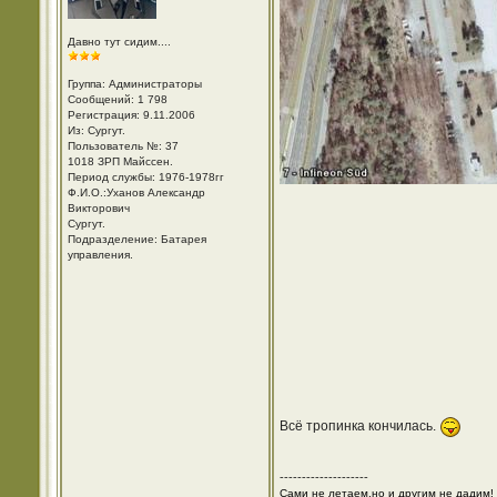
Давно тут сидим....
Группа: Администраторы
Сообщений: 1 798
Регистрация: 9.11.2006
Из: Cургут.
Пользователь №: 37
1018 ЗРП Майссен.
Период службы: 1976-1978гг
Ф.И.О.:Уханов Александр
Викторович
Cургут.
Подразделение: Батарея
управления.
Всё тропинка кончилась.
--------------------
Сами не летаем,но и другим не дадим!