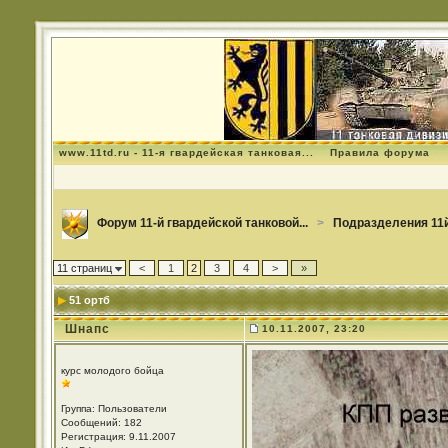
www.11td.ru - 11-я гвардейская танковая...
Правила форума
Форум 11-й гвардейской танковой...
>
Подразделения 11й
11 страниц
<
1
2
3
4
>
»
51 ортб
Шнапс
10.11.2007, 23:20
курс молодого бойца
Группа: Пользователи
Сообщений: 182
Регистрация: 9.11.2007