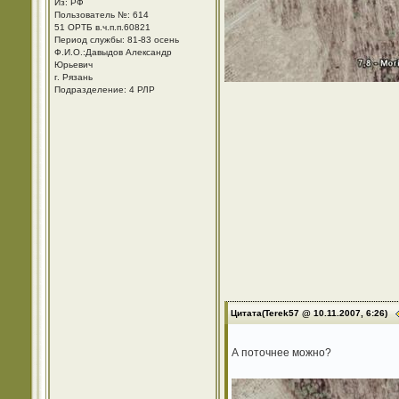
Из: РФ
Пользователь №: 614
51 ОРТБ в.ч.п.п.60821
Период службы: 81-83 осень
Ф.И.О.:Давыдов Александр
Юрьевич
г. Рязань
Подразделение: 4 РЛР
Цитата(Terek57 @ 10.11.2007, 6:26)
А поточнее можно?