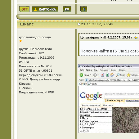
Шнапс
21.11.2007, 23:45
курс молодого бойца
Цитата(gansik @ 4.2.2007, 15:03)
Группа: Пользователи
Помогите найти в ГУГЛе 51 ортб
Сообщений: 182
Регистрация: 9.11.2007
Из: РФ
Пользователь №: 614
51 ОРТБ в.ч.п.п.60821
Период службы: 81-83 осень
Ф.И.О.:Давыдов Александр
Юрьевич
г. Рязань
Подразделение: 4 РЛР