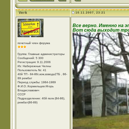
Verk
10.11.2007, 23:21
Все верно. Именно на 
Вот сюда выходит тр
почетный член форума
Группа: Главные администраторы
Сообщений: 5 300
Регистрация: 9.11.2006
Из: Набережные Челны
Пользователь №: 41
40й ТП - 84-86г,ком,взвода2ТБ , 86-
89 рембат
Период службы: 1984-1989
Ф.И.О.:Кормильцев Игорь
Владиславович
СССР
Подразделение: 40й полк (84-86),
рембат(86-89)