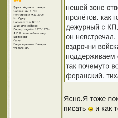
нешей зоне от
Группа: Администраторы
Сообщений: 1 798
Регистрация: 9.11.2006
пролётов. как 
Из: Cургут.
Пользователь №: 37
дежурный с КП,
1018 ЗРП Майссен.
Период службы: 1976-1978гг
Ф.И.О.:Уханов Александр
он невстречал.
Викторович
Cургут.
вздрочни войск
Подразделение: Батарея
управления.
поддерживаем о
так почемуто в
феранский. тих
Ясно.Я тоже по
писать
и как т