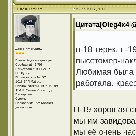
Планшетист
25.11.2007, 1:13
Цитата(Oleg4x4 @ 
п-18 терек. п-1
Давно тут сидим....
высотомер-накл
Группа: Администраторы
Сообщений: 1 798
Регистрация: 9.11.2006
Любимая была п
Из: Cургут.
Пользователь №: 37
работала. красо
1018 ЗРП Майссен.
Период службы: 1976-1978гг
Ф.И.О.:Уханов Александр
Викторович
Cургут.
Подразделение: Батарея
П-19 хорошая с
управления.
мы им завидова
мы её очень час