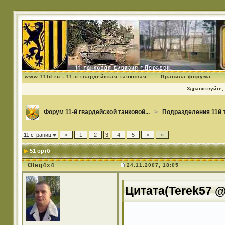
www.11td.ru - 11-я гвардейская танковая...
Правила форума
Здравствуйте, 
Форум 11-й гвардейской танковой...
>
Подразделения 11й 
11 страниц
<
1
2
3
4
5
>
»
51 ортб
Oleg4x4
24.11.2007, 18:05
Цитата(Terek57 @ 