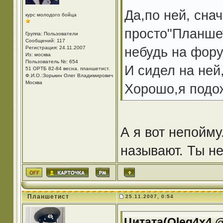
Да,по ней, сна
курс молодого бойца
просто"Планшет
Группа: Пользователи
Сообщений: 117
небудь на фору
Регистрация: 24.11.2007
Из: москва
Пользователь №: 654
И сидел на ней
51 ОРТБ 82-84 весна. планшетист.
Ф.И.О.:Зорькин Олег Владимирович
Москва
Хорошо,я подо
А я вот непойм
называют. Ты не
Планшетист
25.11.2007, 0:54
Цитата(Oleg4x4 @ 