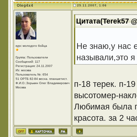
Oleg4x4
25.11.2007, 1:06
Цитата(Terek57 @ 
Не знаю,у нас 
курс молодого бойца
называли,это я
Группа: Пользователи
Сообщений: 117
Регистрация: 24.11.2007
Из: москва
Пользователь №: 654
51 ОРТБ 82-84 весна. планшетист.
п-18 терек. п-19
Ф.И.О.:Зорькин Олег Владимирович
Москва
высотомер-накло
Любимая была п
красота. за 2 ча