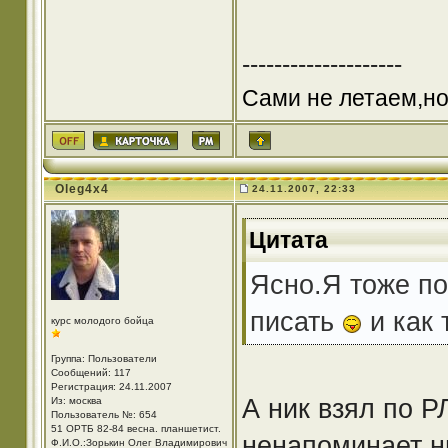
--------------------
Сами не летаем,но
Oleg4x4
24.11.2007, 22:33
Цитата
Ясно.Я тоже п
писать
и как 
курс молодого бойца
Группа: Пользователи
Сообщений: 117
Регистрация: 24.11.2007
А ник взял по 
Из: москва
Пользователь №: 654
51 ОРТБ 82-84 весна. планшетист.
ненапоминает ни
Ф.И.О.:Зорькин Олег Владимирович