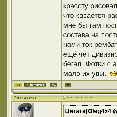
красоту рисовал
что касается ра
мне бы там пос
состава на пос
нами ток рембат
ещё чёт дивизио
бегал. Фотки с 
мало их увы.
Планшетист
24.11.2007, 18:28
Цитата(Oleg4x4 @