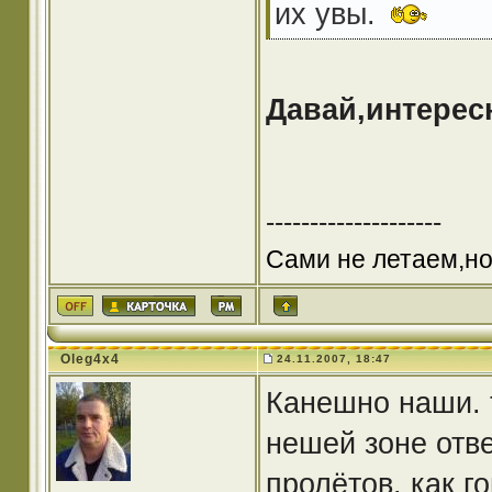
их увы.
Давай,интерес
--------------------
Сами не летаем,но
Oleg4x4
24.11.2007, 18:47
Канешно наши. т
нешей зоне отв
пролётов. как 