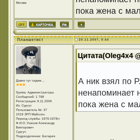
Москва
пока жена с мал
Планшетист
25.11.2007, 0:44
Цитата(Oleg4x4 @
А ник взял по 
Давно тут сидим....
ненапоминает н
Группа: Администраторы
Сообщений: 1 798
Регистрация: 9.11.2006
пока жена с ма
Из: Cургут.
Пользователь №: 37
1018 ЗРП Майссен.
Период службы: 1976-1978гг
Ф.И.О.:Уханов Александр
Викторович
Cургут.
Подразделение: Батарея