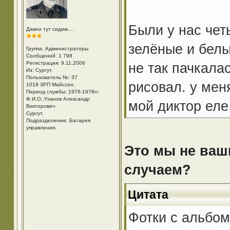
Были у нас чет
Давно тут сидим....
зелёные и белы
Группа: Администраторы
Сообщений: 1 798
Регистрация: 9.11.2006
не так пачкала
Из: Cургут.
Пользователь №: 37
рисовал. у мен
1018 ЗРП Майссен.
Период службы: 1976-1978гг
Ф.И.О.:Уханов Александр
мой диктор еле
Викторович
Cургут.
Подразделение: Батарея
управления.
Это мы не ваш
случаем?
Цитата
Фотки с альбом