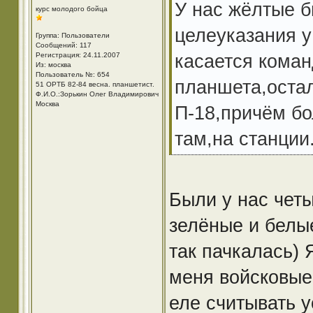
У нас жёлтые б
курс молодого бойца
целеуказания у
Группа: Пользователи
Сообщений: 117
касается коман
Регистрация: 24.11.2007
Из: москва
Пользователь №: 654
планшета,оста
51 ОРТБ 82-84 весна. планшетист.
Ф.И.О.:Зорькин Олег Владимирович
Москва
П-18,причём б
там,на станции
Были у нас чет
зелёные и белые
так пачкалась) 
меня войсковые
еле считывать у