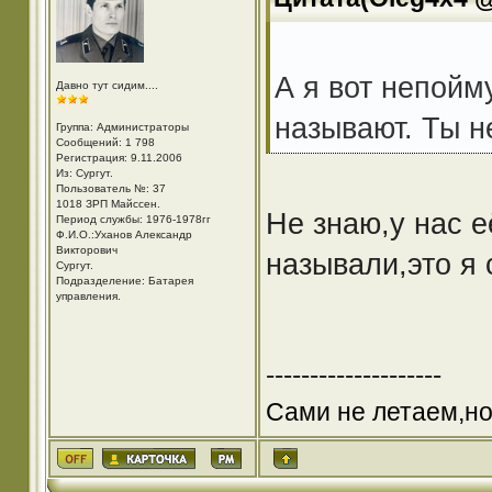
А я вот непойм
Давно тут сидим....
называют. Ты н
Группа: Администраторы
Сообщений: 1 798
Регистрация: 9.11.2006
Из: Cургут.
Пользователь №: 37
1018 ЗРП Майссен.
Не знаю,у нас е
Период службы: 1976-1978гг
Ф.И.О.:Уханов Александр
Викторович
называли,это я 
Cургут.
Подразделение: Батарея
управления.
--------------------
Сами не летаем,но