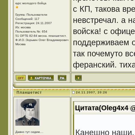
курс молодого бойца
с КП, такова вр
Группа: Пользователи
невстречал. а н
Сообщений: 117
Регистрация: 24.11.2007
Из: москва
войска! с офиц
Пользователь №: 654
51 ОРТБ 82-84 весна. планшетист.
поддерживаем о
Ф.И.О.:Зорькин Олег Владимирович
Москва
так почемуто вс
феранский. тих
Планшетист
24.11.2007, 20:26
Цитата(Oleg4x4 @
Канешно наши. 
Давно тут сидим....