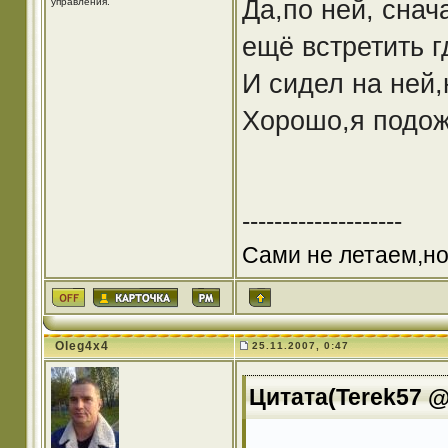
Да,по ней, сна
управления.
ещё встретить г
И сидел на ней,
Хорошо,я подож
--------------------
Сами не летаем,но
Oleg4x4
25.11.2007, 0:47
Цитата(Terek57 @ 