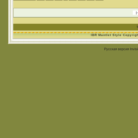
IBR Mantlet Style Copyrig
Русская версия
Invis