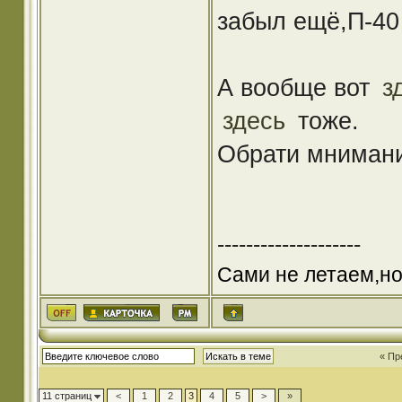
забыл ещё,П-40
А вообще вот
з
здесь
тоже.
Обрати мнимани
--------------------
Сами не летаем,но
« Пр
11 страниц
<
1
2
3
4
5
>
»