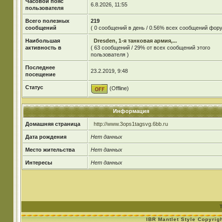
Часовой пояс
6.8.2026, 11:55
пользователя
Всего полезных
219
сообщений
( 0 сообщений в день / 0.56% всех сообщений фору
Наибольшая
Dresden, 1-я танковая армия,...
активность в
( 63 сообщений / 29% от всех сообщений этого
пользователя )
Последнее
23.2.2019, 9:48
посещение
Статус
(Offline)
Информация
Домашняя страница
http://www.3ops1tagsvg.6bb.ru
Дата рождения
Нет данных
Место жительства
Нет данных
Интересы
Нет данных
IBR Mantlet Style Copyrig