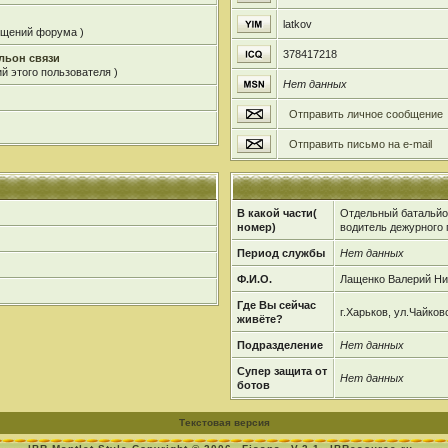
latkov
общений форума )
378417218
льон связи
й этого пользователя )
Нет данных
Отправить личное сообщение
Отправить письмо на e-mail
В какой части(
Отдельный батальйон
номер)
водитель дежурного 
Период службы
Нет данных
Ф.И.О.
Лащенко Валерий Ни
Где Вы сейчас
г.Харьков, ул.Чайковс
живёте?
Подразделение
Нет данных
Супер защита от
Нет данных
ботов
Текстовая версия