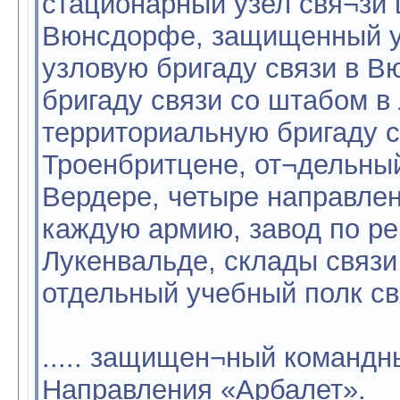
стационарный узел свя¬зи 
Вюнсдорфе, защищенный уз
узловую бригаду связи в 
бригаду связи со штабом в
территориальную бригаду с
Троенбритцене, от¬дельны
Вердере, четыре направлен
каждую армию, завод по ре
Лукенвальде, склады связи
отдельный учебный полк св
..... защищен¬ный командн
Направления «Арбалет».