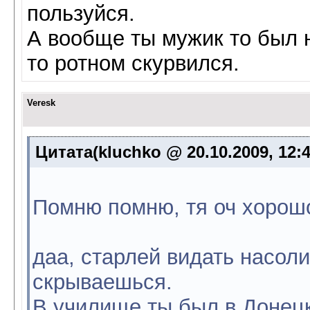
пользуйся.
А вообще ты мужик то был н
то ротном скурвился.
Veresk
Цитата(kluchko @ 20.10.2009, 12:
Помню помню, тя оч хорош
даа, старлей видать насоли
скрываешься.
В училище ты был в Донецк