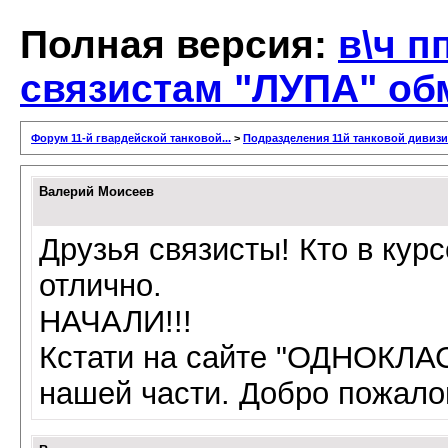
Полная версия:
в\ч п
связистам "ЛУПА" о
Форум 11-й гвардейской танковой...
>
Подразделения 11й танковой дивиз
Валерий Моисеев
Друзья связисты! Кто в кур
отлично.
НАЧАЛИ!!!
Кстати на сайте "ОДНОКЛА
нашей части. Добро пожало