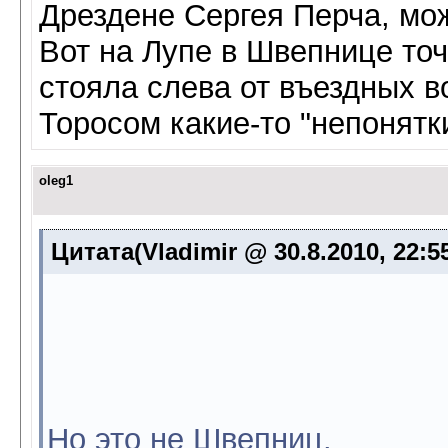
Дрездене Сергея Перча, мож
Вот на Лупе в Швепнице точ
стояла слева от въездных в
Торосом какие-то "непонятки"
oleg1
Цитата(Vladimir @ 30.8.2010, 22:5
Но это не Швепниц.