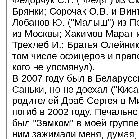
Федорчук С.Г. ("Федя") из С
Брянки; Сорочак О.В. и Вин
Лобанов Ю. ("Малыш") из Пе
из Москвы; Хакимов Марат и
Трехлеб И.; Братья Олейник
том числе офицеров и прапо
кого не упомянул).
В 2007 году был в Беларус
Саньки, но не доехал ("Киса
родителей Драб Сергея в М
погиб в 2002 году. Печальн
был "Замком" в моей группе
ним зажимали меня, думая,