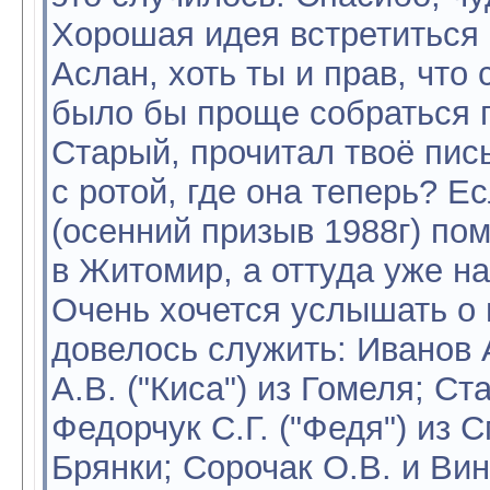
Хорошая идея встретиться 
Аслан, хоть ты и прав, что 
было бы проще собраться г
Старый, прочитал твоё пись
с ротой, где она теперь? Е
(осенний призыв 1988г) пом
в Житомир, а оттуда уже на
Очень хочется услышать о в
довелось служить: Иванов А
А.В. ("Киса") из Гомеля; Ст
Федорчук С.Г. ("Федя") из С
Брянки; Сорочак О.В. и Вин