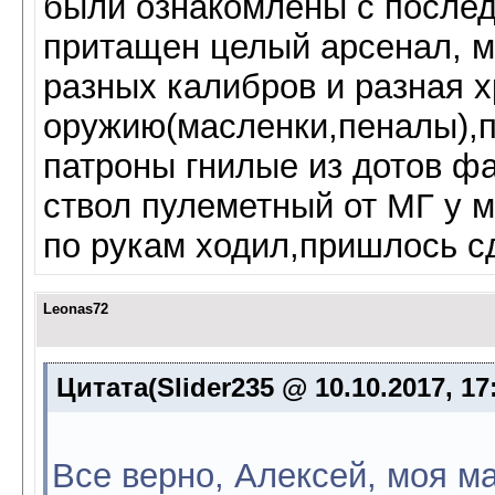
были ознакомлены с после
притащен целый арсенал, м
разных калибров и разная х
оружию(масленки,пеналы),п
патроны гнилые из дотов ф
ствол пулеметный от МГ у м
по рукам ходил,пришлось с
Leonas72
Цитата(Slider235 @ 10.10.2017, 17
Все верно, Алексей, моя м