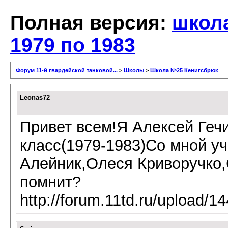
Полная версия:
школ
1979 по 1983
Форум 11-й гвардейской танковой...
>
Школы
>
Школа №25 Кенигсбрюк
Leonas72
Привет всем!Я Алексей Геч
класс(1979-1983)Со мной у
Алейник,Олеся Криворучко
помнит?
http://forum.11td.ru/upload/