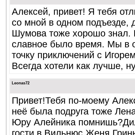
Алексей, привет! Я тебя о
со мной в одном подъезде, 
Шумова тоже хорошо знал. 
славное было время. Мы в 
точку приключений с Игоре
Всегда хотели как лучше, н
Leonas72
Привет!Тебя по-моему Алекс
неё была подруга тоже Лен
Юру Алейника помнишь?Дил
гости в Вильнюс.Женя Гриню