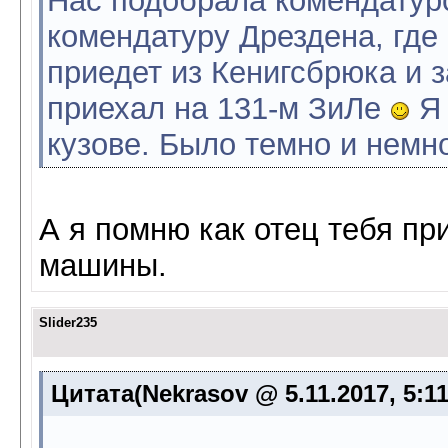
Нас подобрала комендатурс
комендатуру Дрездена, где 
приедет из Кенигсбрюка и з
приехал на 131-м ЗиЛе
Я 
кузове. Было темно и немн
А я помню как отец тебя пр
машины.
Slider235
Цитата(Nekrasov @ 5.11.2017, 5:1