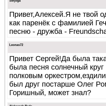
Serjoga
Привет,Алексей.Я не твой о
как паренёк с фамилией Ге
песню - дружба - Freundscha
Leonas72
Привет Сергей!Да была так
была песня солнечный круг
полковым оркестром,ездили
был друг постарше Олег Ро
Горишный, может знал?