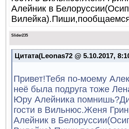
Алейник в Белоруссии(Осип
Вилейка).Пиши,пообщаемс
Slider235
Цитата(Leonas72 @ 5.10.2017, 8:1
Привет!Тебя по-моему Алек
неё была подруга тоже Ле
Юру Алейника помнишь?Дил
гости в Вильнюс.Женя Грин
Алейник в Белоруссии(Оси