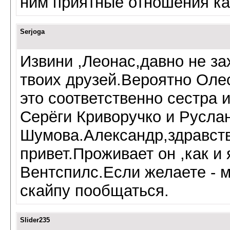
ним приятные отношения как
Serjoga
Извини ,Леонас,давно не за
твоих друзей.Вероятно Оле
это соответственно сестра 
Серёги Криворучко и Русла
Шумова.Александр,здравств
привет.Проживает он ,как и 
Вентспилс.Если желаете - 
скайпу пообщаться.
Slider235